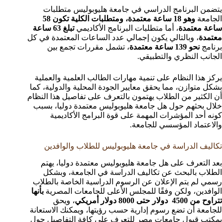
يتضمن البرنامج الدراسي في جامعة هليوبوليس متطلبات
الجامعة
وهو 18 ساعة معتمدة، ومتطلبات الكلية تكون 58
ساعة معتمدة
، أما متطلبات البرنامج الأكاديمي
تبلغ 63 ساعة
معتمدة
، وبالتالي يكون إجمالي عدد الساعات المعتمدة في كل
برنامج
نحو 139 ساعة معتمدة
، تشمل مقررات تجمع بين
الجانب النظري والتطبيقي.
يركز هذا النظام على تنمية مهارات الطالب العلمية والعملية
بشكل متوازن، مما يحقق معايير الجودة المحلية والدولية، كما
أن الكثير من الطلاب يهتمون بالتعرف على تفاصيل هذا النظام
خلال بحثهم حول هل جامعة هليوبوليس معتمدة دوليا، بسبب
كونه أحد المؤشرات المهمة على قوة البرامج الأكاديمية
والاعتماد المؤسسي للجامعة.
تكاليف الدراسة في جامعة هليوبوليس للطلاب والوافدين
بعد التعرف على هل جامعة هليوبوليس معتمدة دوليا، يهتم
الطلاب بالبحث عن تكاليف الدراسة في الجامعة، وبشكل
رسمي لم يتم الإعلان عن الرسوم الدراسية الخاصة بالطلاب
الوافدين، ولكن وفقًا للمجلس الأعلى للجامعات المصرية
بأنها
تتراوح من 4500 دولار حتى 8000 دولار أمريكي
، ويحق
للجامعة أن تضع رسوم إدارية حسب رؤيتها، ويمكنك الاستعانة
بمكتب قبول جامعات مصر للتعرف على كافة التفاصيل حول