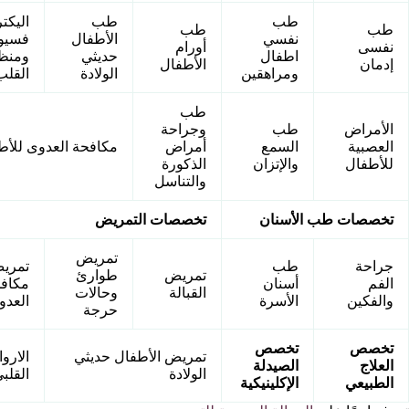
طب
طب
اليكت
طب
طب
نفسي
الأطفال
فسيول
نفسى
أورام
اطفال
حديثي
ومنظ
إدمان
الأطفال
ومراهقين
الولادة
القلب
طب
الأمراض
طب
وجراحة
العصبية
السمع
أمراض
مكافحة العدوى للأطب
للأطفال
والإتزان
الذكورة
والتناسل
تخصصات طب الأسنان
تخصصات التمريض
تمريض
جراحة
طب
تمري
تمريض
طوارئ
الفم
أسنان
مكاف
القبالة
وحالات
والفكين
الأسرة
العدو
حرجة
تخصص
تخصص
تمريض الأطفال حديثي
الاروا
العلاج
الصيدلة
الولادة
القلب
الطبيعي
الإكلينيكية