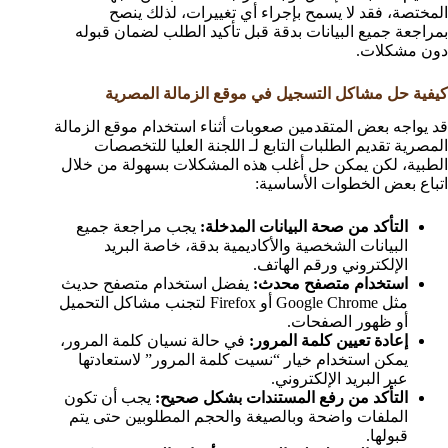
المختصة، فقد لا يسمح بإجراء أي تغييرات، لذلك ينصح
بمراجعة جميع البيانات بدقة قبل تأكيد الطلب لضمان قبوله
دون مشكلات.
كيفية حل مشاكل التسجيل في موقع الزمالة المصرية
قد يواجه بعض المتقدمين صعوبات أثناء استخدام موقع الزمالة
المصرية تقديم الطلبات التابع لـ اللجنة العليا للتخصصات
الطبية، لكن يمكن حل أغلب هذه المشكلات بسهولة من خلال
اتباع بعض الخطوات الأساسية:
التأكد من صحة البيانات المدخلة:
يجب مراجعة جميع
البيانات الشخصية والأكاديمية بدقة، خاصة البريد
الإلكتروني ورقم الهاتف.
استخدام متصفح محدث:
يفضل استخدام متصفح حديث
مثل Google Chrome أو Firefox لتجنب مشاكل التحميل
أو ظهور الصفحات.
إعادة تعيين كلمة المرور:
في حالة نسيان كلمة المرور،
يمكن استخدام خيار “نسيت كلمة المرور” لاستعادتها
عبر البريد الإلكتروني.
التأكد من رفع المستندات بشكل صحيح:
يجب أن تكون
الملفات واضحة وبالصيغة والحجم المطلوبين حتى يتم
قبولها.