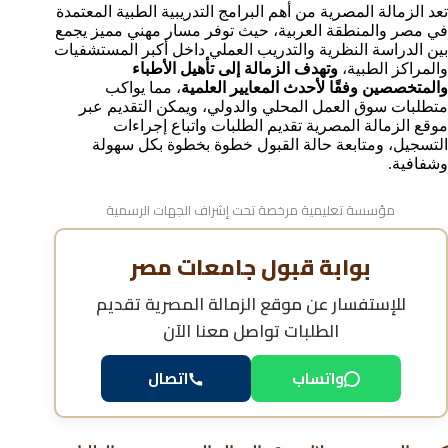
تكاليف دراسة الزمالة المصرية
تعد الزمالة المصرية من أهم البرامج التدريبية الطبية المعتمدة
الفرق بين التقديم الإلكتروني والتقديم الورقي في الزمالة
في مصر والمنطقة العربية، حيث توفر مسار مهني مميز يجمع
المصرية
بين الدراسة النظرية والتدريب العملي داخل أكبر المستشفيات
والمراكز الطبية،
وتهدف الزمالة إلى تأهيل الأطباء
أبرز المشاكل التي تواجه المتقدمين على موقع الزمالة
والمتخصصين وفقًا لأحدث المعايير العلمية
، مما يواكب
المصرية وحلولها
متطلبات سوق العمل المحلي والدولي، ويمكن التقديم عبر
كيفية تعديل الطلب بعد التسجيل في الموقع
موقع الزمالة المصرية تقديم الطلبات واتباع إجراءات
كيفية حل مشاكل التسجيل في موقع الزمالة المصرية
التسجيل، ومتابعة حالة القبول خطوة بخطوة بكل سهولة
هل يمكن التقديم في الزمالة المصرية بدون تكليف؟
وشفافية.
الأسئلة الشائعة حول موقع الزمالة المصرية تقديم الطلبات
مؤسسة تعليمية مرخصة تحت إشراف الجهات الرسمية
بوابة قبول جامعات مصر
للإستفسار عن
موقع الزمالة المصرية تقديم
الطلبات
تواصل معنا الآن
واتساب
اتصال