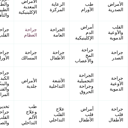
الأمراض
الأمراض
طب
الرعاية
والط
المعدية
الصدرية
الأورام
المركزة
الطبي
الإكلينيكية
والتأ
القلب
أمراض
الجراحة
جراحة
جراح
والأوعية
الدم
العامة
العظام
القلب
الدموية
الإكلينيكية
جراحة
جراحة
جراحة
جراحة
جراح
المخ
الصدر
الأطفال
المسالك
الأورا
والأعصاب
جراح
الجراحة
جراحة
الكبد
التجميلية
الأشعة
الأمراض
الأوعية
والبن
وجراحة
التداخلية
جلدية
الدموية
والقن
الحروق
المرا
طب
تخدير
جراحة
أمراض
علاج
وعلاج
جراح
قلب
قلب
القلب
الألم
القلب
الأطفال
الأطفال
التداخلي
التداخلي
والصد