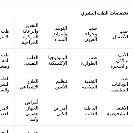
تخصصات الطب البشري
التخدير
طب
التوليد
طب
والرعاية
طب
وجراحة
وأمراض
الأطفال
المركزة
الاسر
العيون
النساء
الجراحية
الأنف
طب ن
طب
الباثولوجيا
الطب
والأذن
الدم
الطوارئ
الإكلينيكية
النفسي
والحنجرة
ومشتق
طب
الطب
التغذية
تنظيم
العلاج
الوبائيات
الشر
العلاجية
الأسرة
الإشعاعي
التطبيقية
والس
أمراض
الأشعة
الباطنة
أمراض
الجهاز
الأمر
التشخيصية
العامة
الكلى
هضمي
العصب
وكبد
الروم