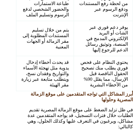
من لحظة رفع المستندات
طباعة الاستمارات
ودفع الرسوم عبر
والحضور الشخصي لدفع
الإنترنت
الرسوم وتسليم الملف
يوفر دعم فوري عبر
يتم من خلال تسليم
الشات أو البريد
المستندات المطلوبة إلى
الإلكتروني المدمج في
مقر الزمالة أو الجهات
المنصة، وتوثيق رسائل
المعنية
الدعم للرجوع إليها
يحتوي النظام على فحص
قد يحدث أخطاء إدخال
فوري يطلب منك تصحيح
يدوية مثل تهجئة الأسماء
الحقول الناقصة قبل
والتواريخ وفقدان نسخ،
الإرسال، مما يقلل 90%
ويتطلب متابعة عبر زيارة
من الأخطاء البشرية
مقر الهيئة
أبرز المشاكل التي تواجه المتقدمين على موقع الزمالة
المصرية وحلولها
في ظل تزايد الضغط على موقع الزمالة المصرية تقديم
الطلبات خلال فترات التسجيل، قد يواجه المتقدمين عدة
مشاكل، ويرغبون في التعرف عليها وكذلك الحلول، وهي
كالتالي: