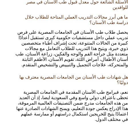
الأسئلة الشائعة حول معدل قبول طب الأسنان في مصر
للوافدين
ما هي أبرز مجالات التدريب العملي المتاحة للطلاب خلال
دراسة طب الأسنان؟
يحصل طلاب طب الأسنان في الجامعات المصرية على فرص
تدريب عملي داخل مستشفيات حكومية كبرى تستقبل أعدادًا
كبيرة من الحالات المتنوعة، تحت إشراف أطباء متخصصين
ذوي خبرة، ويتيح هذا التدريب للطلاب التعامل مع مجالات
متعددة مثل جراحة الفم والوجه والفكين، زراعة الأسنان، طب
أسنان الأطفال، أمراض اللثة، تقويم الأسنان، الأطقم الثابتة
والمتحركة، علاجات التجميل والتبييض والتشخيص المتقدم.
هل شهادات طب الأسنان من الجامعات المصرية معترف بها
دوليًا؟
نعم، فبرامج طب الأسنان المقدمة في الجامعات المصرية
تحظى باعتراف دولي واسع وفي السعودية ايضا، إذ أن العديد
من هذه الجامعات مدرج ضمن التصنيفات العالمية المرموقة،
هذا الإدراج يعكس جودة التعليم، ويمنح الشهادات الصادرة عنها
اعتمادًا يتيح للخريجين استكمال دراستهم أو ممارسة عملهم
في مختلف الدول.