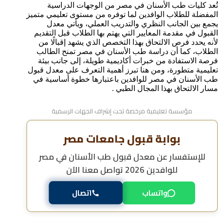
تُعد كليات طب الأسنان في مصر من الوجهات الدراسية
هل يختلف معدل قبول طب الأسنان في مصر للوافدين حسب
الجنسية؟
المفضلة للطلاب الوافدين لما توفره من مستوى تعليمي متميز
يجمع بين الجانب النظري والتدريب العملي، ويأتي معدل
الاعتراف الدولي بعد استيفاء معدل قبول طب الأسنان في
القبول في مقدمة المعايير التي يهتم بها الطلاب قبل التقديم
مصر للسعوديين وللوافدين
لأنه يحدد فرص الالتحاق بهذا التخصص الذي يشهد إقبالًا من
الأسئلة الشائعة حول معدل قبول طب الأسنان في مصر
الطلاب، كما أن دراسة طب الأسنان في مصر تمنح الطالب
للوافدين
فرصة الاستفادة من خبرات أكاديمية طويلة، إلى جانب بيئة
تعليمية متطورة، ومن هنا تبرز أهمية التعرف على معدل قبول
طب الأسنان في مصر للوافدين باعتبارها خطوة أساسية في
مسار الالتحاق بهذا المجال الطبي .
مؤسسة تعليمية مرخصة تحت إشراف الجهات الرسمية
بوابة قبول جامعات مصر
للإستفسار عن
معدل قبول طب الأسنان في مصر
للوافدين 2026
تواصل معنا الآن
واتساب
اتصال