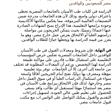
مصر للسعوديين وللوافدين
الدراسة في كليات طب الأسنان بالجامعات المصرية تحظى
باعتراف دولي واسع، وذلك لأن هذه الجامعات مدرجة ضمن
التصنيفات العالمية المرموقة، مما يعكس مكانتها الأكاديمية
وجودة برامجها التعليمية، هذا الإدراج يمنح الشهادات الصادرة
عنها اعتمادًا رسميًا، بحيث يتمكن الخريجون من مواصلة
دراستهم العليا أو الالتحاق بفرص عمل خارج مصر، وهو ما
يعزز من قيمة الدراسة بها ويجعلها خيارًا للطلاب الوافدين.
في النهاية
، فإن شروط ومعدلات القبول في طب الأسنان
للوافدين داخل الجامعات المصرية تعكس حرص المؤسسات
التعليمية على استقبال طلاب قادرين على مواكبة طبيعة
الدراسة لهذا التخصص، ورغم أن المعدلات المطلوبة قد تختلف
من جامعة إلى أخرى، إلا أن الجامعات توفر بيئة تعليمية
مؤهلة ومعترف بها دوليًا، تفتح أمام الخريجين آفاقًا واسعة
سواء في استكمال الدراسات العليا أو في سوق العمل داخل
مصر وخارجها، لذلك فإن الالتحاق ببرامج طب الأسنان في
مصر يعد استثمارًا مهمًا لمستقبل أي طالب وافد يسعى
للحصول على تعليم طبي عالي الجودة، لتسهيل إجراءات
التقديم والقبول يمكنك التواصل على الواتس اب مع مكتب
قبول جامعات مصر.