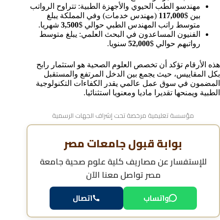
مهندسو الطب الحيوي والأجهزة الطبية: تتراوح الرواتب
بين $
117,000
(مهندس خدمات) وفي المملكة يبلغ
متوسط راتب المهندس الطبي حوالي $
3,500
شهريا.
الفنيون المساعدون في البحث العلمي: يبلغ متوسط
رواتبهم حوالي $
52,000
سنويا.
هذه الأرقام تؤكد أن تخصص العلوم الصحية هو استثمار رابح
بكل المقاييس، حيث يجمع بين الدخل المرتفع والمستقبل
المضمون في سوق عمل عالمي يقدر الكفاءات التكنولوجية
الطبية ويمنحها تقديرا ماديا ومعنويا استثنائيا.
مؤسسة تعليمية مرخصة تحت إشراف الجهات الرسمية
بوابة قبول جامعات مصر
للإستفسار عن
مصاريف كلية علوم صحية جامعة
مصر
تواصل معنا الآن
واتساب
اتصال