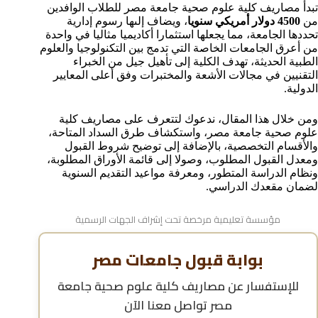
تبدأ مصاريف كلية علوم صحية جامعة مصر للطلاب الوافدين
التخصص أو القسم؟
من
4500 دولار أمريكي سنويا
، ويضاف إلىها رسوم إدارية
ما هي أفضل أقسام كلية العلوم الصحية التطبيقية المتاحة
تحددها الجامعة، مما يجعلها استثمارا أكاديميا مثاليا في واحدة
بجامعة مصر؟
من أعرق الجامعات الخاصة التي تدمج بين التكنولوجيا والعلوم
شروط القبول في كلية العلوم الصحية بجامعة مصر للطلاب
الطبية الحديثة، تهدف الكلية إلى تأهيل جيل من الخبراء
الوافدين.
التقنيين في مجالات الأشعة والمختبرات وفق أعلى المعايير
ما هو معدل القبول المطلوب لكلية العلوم الصحية بجامعة
الدولية.
مصر؟
الأوراق والمستندات المطلوبة للتقديم في كلية العلوم
ومن خلال هذا المقال، ندعوك لتتعرف على مصاريف كلية
الصحية مصر
علوم صحية جامعة مصر، واستكشاف طرق السداد المتاحة،
مراحل ونظام الدراسة في كلية العلوم الصحية بالجامعة
والأقسام التخصصية، بالإضافة إلى توضيح شروط القبول
ومعدل القبول المطلوب، وصولا إلى قائمة الأوراق المطلوبة،
كم تبلغ رواتب خريجي تكنولوجيا العلوم الصحية
ونظام الدراسة المتطور، ومعرفة مواعيد التقديم السنوية
كيف تختار القسم المناسب لك داخل كلية العلوم الصحية
لضمان مقعدك الدراسي.
بجامعة مصر؟
مواعيد التقديم للدراسة بكلية العلوم الصحية بجامعة مصر
مؤسسة تعليمية مرخصة تحت إشراف الجهات الرسمية
للطلاب الوافدين.
كيفية التقديم الإلكتروني والورقي لكلية العلوم الصحية
بجامعة مصر.
بوابة قبول جامعات مصر
الأسئلة الشائعة حول مصاريف كلية العلوم الصحية
بجامعة مصر للعلوم والتكنولوجيا.
للإستفسار عن
مصاريف كلية علوم صحية جامعة
مصر
تواصل معنا الآن