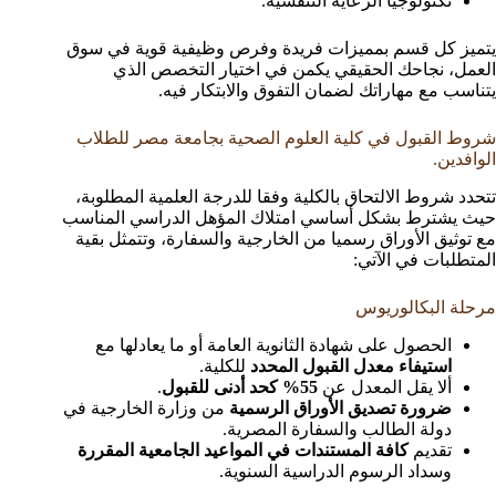
تكنولوجيا الرعاية التنفسية.
يتميز كل قسم بمميزات فريدة وفرص وظيفية قوية في سوق
العمل، نجاحك الحقيقي يكمن في اختيار التخصص الذي
يتناسب مع مهاراتك لضمان التفوق والابتكار فيه.
شروط القبول في كلية العلوم الصحية بجامعة مصر للطلاب
الوافدين.
تتحدد شروط الالتحاق بالكلية وفقا للدرجة العلمية المطلوبة،
حيث يشترط بشكل أساسي امتلاك المؤهل الدراسي المناسب
مع توثيق الأوراق رسميا من الخارجية والسفارة، وتتمثل بقية
المتطلبات في الآتي:
مرحلة البكالوريوس
الحصول على شهادة الثانوية العامة أو ما يعادلها مع
استيفاء معدل القبول المحدد
للكلية.
ألا يقل المعدل عن
55% كحد أدنى للقبول
.
ضرورة تصديق الأوراق الرسمية
من وزارة الخارجية في
دولة الطالب والسفارة المصرية.
تقديم
كافة المستندات في المواعيد الجامعية المقررة
وسداد الرسوم الدراسية السنوية.