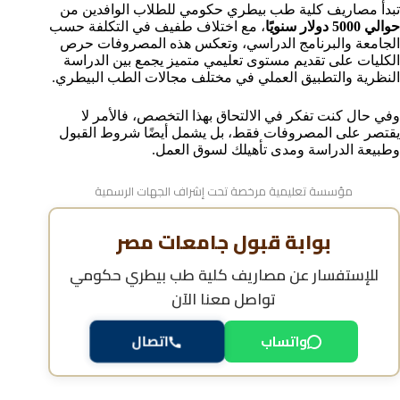
تبدأ مصاريف كلية طب بيطري حكومي للطلاب الوافدين من
(مثل الحيوانات الأليفة)
حوالي 5000 دولار سنويًا
، مع اختلاف طفيف في التكلفة حسب
شروط ومعايير القبول في كلية طب بيطري حكومي
الجامعة والبرنامج الدراسي، وتعكس هذه المصروفات حرص
للوافدين
الكليات على تقديم مستوى تعليمي متميز يجمع بين الدراسة
المستندات المطلوبة للالتحاق بكلية الطب البيطري
النظرية والتطبيق العملي في مختلف مجالات الطب البيطري.
بالجامعات المصرية
هل تكلفة دراسة الطب البيطري في مصر مناسبة للطلاب
وفي حال كنت تفكر في الالتحاق بهذا التخصص، فالأمر لا
الوافدين؟
يقتصر على المصروفات فقط، بل يشمل أيضًا شروط القبول
عدد سنوات دراسة بكالوريوس العلوم الطبية البيطرية
وطبيعة الدراسة ومدى تأهيلك لسوق العمل.
مستقبل خريجي طب بيطري حكومي وفرص العمل في
القطاعين العام والخاص
مؤسسة تعليمية مرخصة تحت إشراف الجهات الرسمية
مزايا الحصول على شهادة الطب البيطري من الجامعات
المصرية الحكومية
بوابة قبول جامعات مصر
كيفية ومواعيد التقديم في كلية طب بيطري حكومي
الأسئلة الشائعة حول مصاريف كلية طب بيطري حكومي
للإستفسار عن
مصاريف كلية طب بيطري حكومي
والشروط المطلوبة
تواصل معنا الآن
واتساب
اتصال