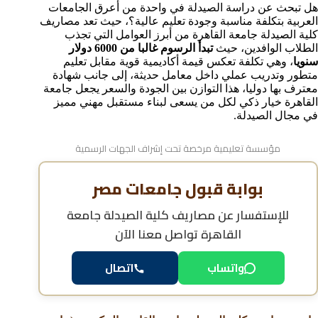
هل تبحث عن دراسة الصيدلة في واحدة من أعرق الجامعات
الشرق الأوسط
العربية بتكلفة مناسبة وجودة تعليم عالية؟، حيث تعد مصاريف
تخصصات ومجالات الدراسة في كلية الصيدلة بجامعة القاهرة
كلية الصيدلة جامعة القاهرة من أبرز العوامل التي تجذب
شروط ومعايير القبول في كلية الصيدلة جامعة القاهرة
الطلاب الوافدين، حيث
تبدأ الرسوم غالبا من 6000 دولار
للوافدين
سنويا
، وهي تكلفة تعكس قيمة أكاديمية قوية مقابل تعليم
المستندات المطلوبة للالتحاق بصيدلة جامعة القاهرة
متطور وتدريب عملي داخل معامل حديثة، إلى جانب شهادة
معترف بها دوليا، هذا التوازن بين الجودة والسعر يجعل جامعة
هل تكلفة دراسة الصيدلة في جامعة القاهرة مناسبة
للطلاب الوافدين؟
القاهرة خيار ذكي لكل من يسعى لبناء مستقبل مهني مميز
في مجال الصيدلة.
عدد سنوات دراسة برنامج (PharmD) والبرامج الاخري في
جامعة القاهرة
مؤسسة تعليمية مرخصة تحت إشراف الجهات الرسمية
مستقبل خريجي صيدلة جامعة القاهرة في سوق العمل
الإقليمي والدولي
مزايا الحصول على شهادة الصيدلة من جامعة القاهرة
بوابة قبول جامعات مصر
(الاعتماد الدولي)
كيفية التقديم في كلية الصيدلة جامعة القاهرة الحكومية
للإستفسار عن
مصاريف كلية الصيدلة جامعة
للوافدين
القاهرة
تواصل معنا الآن
الأسئلة الشائعة حول مصاريف كلية الصيدلة جامعة
القاهرة الحكومية
واتساب
اتصال