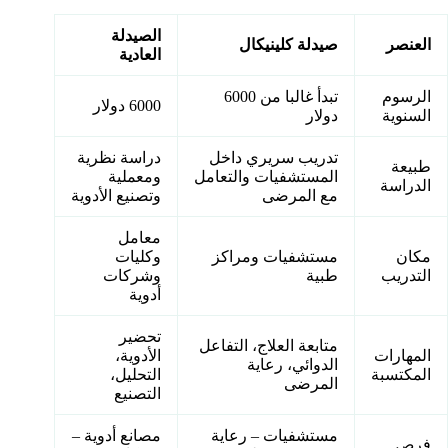
الصيدلة
العنصر
صيدلة كلينيكال
العادية
الرسوم
تبدأ غالبا من 6000
6000 دولار
السنوية
دولار
تدريب سريري داخل
دراسة نظرية
طبيعة
المستشفيات والتعامل
ومعملية
الدراسة
مع المرضى
وتصنيع الأدوية
معامل
مكان
مستشفيات ومراكز
وكليات
التدريب
طبية
وشركات
أدوية
تحضير
متابعة العلاج، التفاعل
المهارات
الأدوية،
الدوائي، رعاية
المكتسبة
التحليل،
المرضى
التصنيع
مستشفيات – رعاية
مصانع أدوية –
فرص