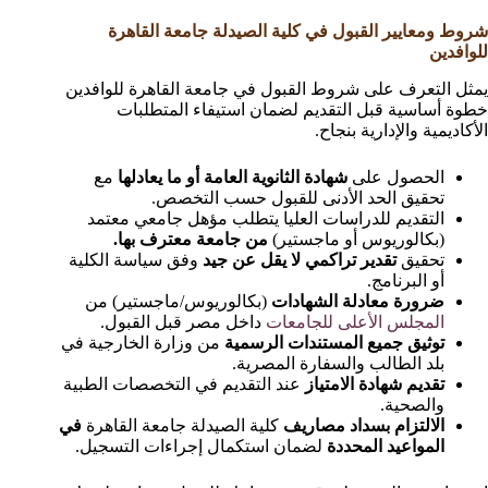
شروط ومعايير القبول في كلية الصيدلة جامعة القاهرة
للوافدين
يمثل التعرف على شروط القبول في جامعة القاهرة للوافدين
خطوة أساسية قبل التقديم لضمان استيفاء المتطلبات
الأكاديمية والإدارية بنجاح.
الحصول على
شهادة الثانوية العامة أو ما يعادلها
مع
تحقيق الحد الأدنى للقبول حسب التخصص.
التقديم للدراسات العليا يتطلب مؤهل جامعي معتمد
(بكالوريوس أو ماجستير)
من جامعة معترف بها.
تحقيق
تقدير تراكمي لا يقل عن جيد
وفق سياسة الكلية
أو البرنامج.
ضرورة معادلة الشهادات
(بكالوريوس/ماجستير) من
المجلس الأعلى للجامعات
داخل مصر قبل القبول.
توثيق جميع المستندات الرسمية
من وزارة الخارجية في
بلد الطالب والسفارة المصرية.
تقديم شهادة الامتياز
عند التقديم في التخصصات الطبية
والصحية.
الالتزام بسداد مصاريف
كلية الصيدلة جامعة القاهرة
في
المواعيد المحددة
لضمان استكمال إجراءات التسجيل.