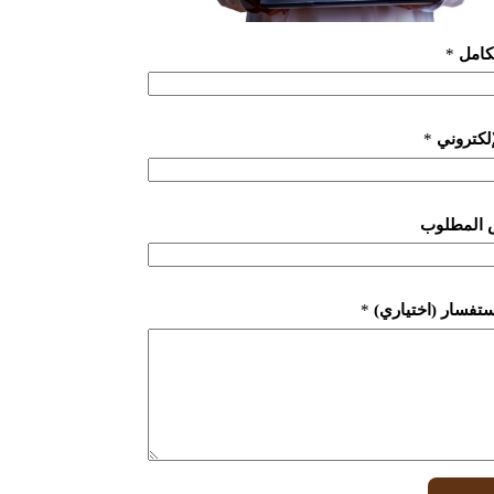
لكامل
*
لإلكتروني
*
 المطلوب
ستفسار (اختياري)
*