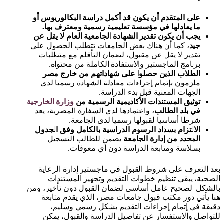
على المتقدم أن يكون قد أكمل دراسة البكالوريوس أو
ما يعادلها في مؤسسة تعليمية رسمية ومعترف بها.
يجب أن يكون تقدير الشهادة الجامعية العام لا يقل عن
جيد
، كما أن هناك بعض الجامعات تتطلب الحصول على
تقدير لا يقل عن مقبول، لضمان التأقلم مع متطلبات
برنامج الماجستير والاستفادة الكاملة من محتواه.
الطلاب الذين حصلوا على شهاداتهم من خارج مصر
ملزمون بإتمام إجراءات معادلة الشهادة رسميا لدى
الجهات المعنية قبل بدء الدراسة.
توثيق المستندات الأكاديمية الرسمية من
وزارة الخارجية
في بلد الطالب
، واعتمادها لدى السفارة المصرية، يعد
شرطا أساسيا لقبولها رسميا لدى الجامعة.
الالتزام بسداد الرسوم الدراسية بالكامل وفق الجدول
المحدد من إدارة الجامعة
يضمن للطالب التسجيل
بسلاسة ومتابعة الدراسة دون أي معوقات.
بعد التعرف على شروط القبول في ماجستير إدارة الرعاية
الصحية، يبقى تنظيم خطوات التقديم وتجهيز المستندات
بالشكل الصحيح عامل أساسي لضمان القبول دون تأخير، ومن
هنا يأتي دور مكتب قبول جامعات مصر، الذي يقدم متابعة
دقيقة في إتمام إجراءات التقديم بشكل رسمي وسليم،
للتواصل والاستفسار عن تفاصيل الدراسة والقبول، يمكن