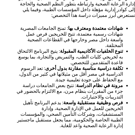
إدارة الرعاية الصحية وارتباطه بتطور النظم الصحية والحاجة
إلى كوادر إدارية مؤهلة داخل المؤسسات الطبية، وفيما يلي
نستعرض أبرز مميزات دراسة هذا التخصص:
شهادات معتمدة ومعترف بها
: تمنح الجامعات المصرية
شهادات رسمية معتمدة، تتيح للخريجين فرص عمل
واسعة داخل مصر وخارجها في القطاعات الصحية
المختلفة.
تنوع الخلفيات الأكاديمية المقبولة
: يتيح البرنامج الالتحاق
به لخريجي كليات الطب، والتمريض والتجارة، بما يوسع
قاعدة المتقدمين للتخصص.
تكلفة دراسية مناسبة مقارنة بدول أخرى
: تعد الرسوم
الدراسية في مصر أقل من مثيلاتها في كثير من الدول،
مع الحفاظ على جودة تعليمية جيدة.
مرونة في نظام الدراسة
: تتيح بعض الجامعات دراسة
جزء من المقررات بنظام مرن، مع الالتزام بالحضور في
التدريبات والاختبارات.
فرص وظيفية مستقبلية واسعة
: يدعم البرنامج تأهيل
الخريجين للعمل في الإدارة الصحية، وإدارة
المستشفيات، وشركات التأمين الصحي، والمؤسسات
الطبية الخاصة والحكومية، مما يجعل مستقبل ماجستير
إدارة الرعاية الصحية واعد للغاية.