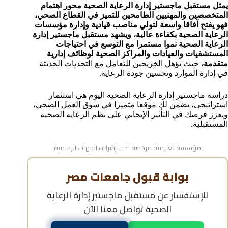
يمثل مستقبل ماجستير إدارة الرعاية الصحية محور اهتمام
ما هو الفرق بين الإدارة الصحية وإدارة المستشفيات؟
المتخصصين والمهنيين الطامحين للتميز في القطاع الصحي،
هل يمكن دراسة ماجستير إدارة الرعاية الصحية عن بعد في
فهو يفتح آفاقا واسعة لتولي مناصب قيادية وإدارة مؤسسات
الجامعات المصرية؟
الرعاية الصحية بكفاءة عالية، ويشهد مستقبل ماجستير إدارة
مميزات دراسة ماجستير إدارة الرعاية الصحية في مصر
الرعاية الصحية نموا مستمرا مع التوسع في احتياجات
للوافدين
المستشفيات والعيادات والمراكز الصحية لوظائف إدارية
متقدمة،
حيث يؤهل الخريجين للتعامل مع التحديات الحديثة
هل شهادة ماجستير إدارة الرعاية الصحية معتمدة دوليًا؟
في إدارة الموارد وتحسين جودة الرعاية.
مواعيد التقديم على ماجستير إدارة الرعاية الصحية في
الجامعات المصرية
دراسة ماجستير إدارة الرعاية الصحية اليوم هي استثمار
خطوات التسجيل في ماجستير إدارة الرعاية الصحية في
استراتيجي، يضمن لك موقعا متميزا في سوق العمل الصحي،
الجامعات المصرية
ويعزز فرصك في التأثير الإيجابي على نظم الرعاية الصحية
الأسئلة الشائعة حول مستقبل ماجستير إدارة الرعاية
المستقبلية.
الصحية
مؤسسة تعليمية مرخصة تحت إشراف الجهات الرسمية
بوابة قبول جامعات مصر
للإستفسار عن
مستقبل ماجستير إدارة الرعاية
الصحية
تواصل معنا الآن