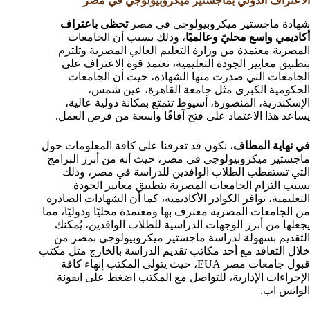
الاعتراف الدولي بماجستير ميكروبيولوجي في مصر
شهادة ماجستير ميكروبيولوجي في مصر
تحظى باعتراف
أكاديمي واسع محليً وعالميًا
، وذلك بسبب أن الجامعات
المصرية معتمدة من وزارة التعليم العالي المصرية وتلتزم
بتطبيق معايير الجودة التعليمية، تعتمد قوة الاعتراف على
الجامعات التي صدرت منها الشهادة، حيث أن الجامعات
الحكومية الكبرى مثل جامعة القاهرة، عين شمس،
الإسكندرية، المنصورة، أسيوط تتمتع بمكانة دولية عالية،
يساعد هذا الاعتماد على فتح آفاقًا واسعة من فرص العمل.
في نهاية المطاف
، نكون قد تعرفنا على كافة المعلومات حول
ماجستير ميكروبيولوجي في مصر، حيث أنه من أبرز البرامج
التي تستقطب الطلاب الوافدين للدراسة في مصر، وذلك
بسبب التزام الجامعات المصرية بتطبيق معايير الجودة
التعليمية، توافر الكوادر الأكاديمية، كما أن الشهادات الصادرة
من الجامعات المصرية معترف بها ومعتمدة محليًا ودوليًا، مما
يجعلها من أبرز الوجهات الدراسية للطلاب الوافدين، يُمكنك
التقديم بسهولة لدراسة ماجستير ميكروبيولوجي بمصر من
خلال التعاقد مع أحد مكاتب تقديم الدراسة بالخارج مثل مكتب
قبول جامعات مصر EUA، حيث يتولى المكتب إنهاء كافة
الإجراءات الإدارية، للتواصل مع المكتب اضغط على ايقونة
الواتس اب.