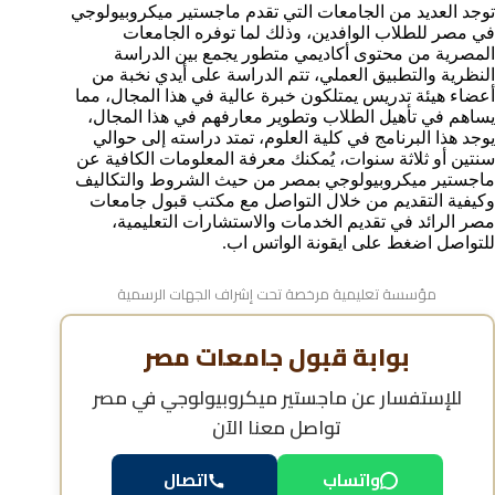
مميزات دراسة ماجستير ميكروبيولوجي في مصر مقارنة
توجد العديد من الجامعات التي تقدم ماجستير ميكروبيولوجي
بالدول الأخرى
في مصر للطلاب الوافدين، وذلك لما توفره الجامعات
آفاق العمل بعد الحصول على ماجستير ميكروبيولوجي من
المصرية من محتوى أكاديمي متطور يجمع بين الدراسة
مصر
النظرية والتطبيق العملي، تتم الدراسة على أيدي نخبة من
الاعتراف الدولي بماجستير ميكروبيولوجي في مصر
أعضاء هيئة تدريس يمتلكون خبرة عالية في هذا المجال، مما
يساهم في تأهيل الطلاب وتطوير معارفهم في هذا المجال،
الأسئلة الشائعة حول ماجستير ميكروبيولوجي في مصر
يوجد هذا البرنامج في كلية العلوم، تمتد دراسته إلى حوالي
سنتين أو ثلاثة سنوات، يُمكنك معرفة المعلومات الكافية عن
ماجستير ميكروبيولوجي بمصر من حيث الشروط والتكاليف
وكيفية التقديم من خلال التواصل مع مكتب قبول جامعات
مصر الرائد في تقديم الخدمات والاستشارات التعليمية،
للتواصل اضغط على ايقونة الواتس اب.
مؤسسة تعليمية مرخصة تحت إشراف الجهات الرسمية
بوابة قبول جامعات مصر
للإستفسار عن
ماجستير ميكروبيولوجي في مصر
تواصل معنا الآن
واتساب
اتصال