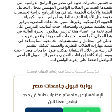
للسعوديين
ماجستير مختبرات طبية في مصر من البرامج الدراسية التي
مدة دراسة ماجستير المختبرات الطبية في مصر للوافدين
يقصدها العديد من الطلاب الوافدين المهتمين بمجال التحاليل
كيفية التسجيل في ماجستير مختبرات طبية في مصر
الطبية والأبحاث العلمية، يتم في هذا البرنامج دراسة تخصصات
دقيقة مثل الأحياء الدقيقة الطبية، أمراض الدم، الكيمياء
مميزات دراسة ماجستير مختبرات طبية في مصر مقارنة
الحيوية الإكلينيكية، وغيرها، تتميز الجامعات المصرية بتوفير
بالدول الأخرى
بيئة تعليمية متطورة، واستخدام أحدث أساليب التدريس على
الاعتراف الدولي بماجستير مختبرات طبية في مصر
أيدي نخبة من أعضاء هيئة تدريس يمتلكون الخبرة العالية في
الأسئلة الشائعة حول ماجستير مختبرات طبية في مصر
هذا المجال، كما تقدم الجامعات المصرية للوافدين تدريب
عملي في المعامل والمستشفيات الجامعية، مما يساعد في
تنمية مهارات الطلاب النظرية والعملية، يُمكنك التقديم
للدراسة من خلال الاستعانة بمكتب قبول جامعات مصر” حيث
يقوم بإنهاء كافة إجراءات التقديم، يضمن لك القبول الجامعي،
للتواصل اضغط على ايقونة الواتس اب.
مؤسسة تعليمية مرخصة تحت إشراف الجهات الرسمية
بوابة قبول جامعات مصر
للإستفسار عن
ماجستير مختبرات طبية في مصر
تواصل معنا الآن