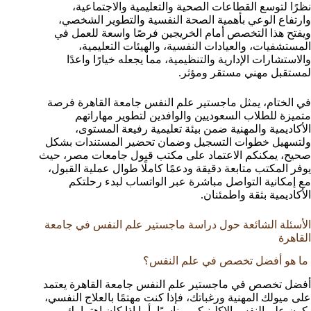
نظرًا لتوسع القطاعات الصحية والتعليمية والاجتماعية،
وارتفاع الوعي بأهمية الصحة النفسية والتطوير الشخصي،
ويفتح هذا التخصص أمام الخريجين فرصًا واسعة للعمل في
المستشفيات، والعيادات النفسية، والهيئات التعليمية،
والاستشارات الإدارية والتنظيمية، مما يجعله خيارًا واعدًا
لمستقبل مهني مستقر ومؤثر.
في الختام، يمثل ماجستير علم النفس جامعة القاهرة فرصة
متميزة للطلاب السعوديين والوافدين لتطوير مهاراتهم
الأكاديمية والمهنية ضمن بيئة تعليمية رفيعة المستوى،
ولتسهيل خطوات التسجيل وضمان تحضير المستندات بشكل
صحيح، يمكنكم الاعتماد على مكتب قبول جامعات مصر، حيث
يوفر المكتب متابعة دقيقة ودعمًا كاملًا طوال عملية القبول،
مع إمكانية التواصل مباشرة عبر الواتساب لبدء رحلتكم
الأكاديمية بثقة واطمئنان.
الأسئلة الشائعة حول دراسة ماجستير علم النفس في جامعة
القاهرة
ما هو أفضل تخصص في علم النفس؟
أفضل تخصص في ماجستير علم النفس جامعة القاهرة يعتمد
على ميولك المهنية ورغباتك، فإذا كنت مهتمًا بالعلاج النفسي،
يكون علم النفس الإكلينيكي مناسبًا، أما إذا كان اهتمامك