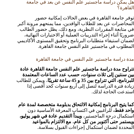
هل يمكن دراسة ماجستير علم النفس عن بعد في جامعة
القاهرة؟
توفر جامعة القاهرة في بعض الحالات إمكانية حضور
المحاضرات عن بعد للطلاب الوافدين، مما يمنحهم مرونة أكبر
في متابعة المقررات النظرية، ومع ذلك، يظل حضور الطالب
ضروريًا أثناء إجراء التدريبات العملية أو الاختبارات النهائية،
لضمان استيفاء متطلبات البرنامج وتحقيق المستوى الأكاديمي
المطلوب في ماجستير علم النفس جامعة القاهرة.
مدة دراسة ماجستير علم النفس في جامعة القاهرة
تتراوح مدة دراسة ماجستير علم النفس جامعة القاهرة عادة
بين سنتين إلى ثلاث سنوات، حسب عدد الساعات المعتمدة
للبرنامج، التي تتراوح بين 35 و 45 ساعة تقريبًا
، ويمكن للطالب
زيادة فترة الدراسة لتصل إلى أربع سنوات كحد أقصى إذا
استدعت الحاجة لذلك.
كما يتيح البرنامج إمكانية الالتحاق بدبلومة متخصصة لمدة عام
واحد فقط،
للراغبين في اكتساب المعرفة الأساسية دون
استكمال درجة الماجستير،
ويبدأ التقديم عادة في شهر يوليو،
ويستمر حتى أكتوبر من كل عام
،
مع الالتزام بالمواعيد
المحددة لضمان استكمال إجراءات القبول بسلاسة.