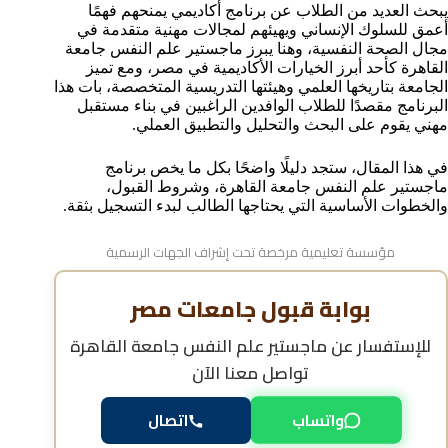
للوافدين
يبحث العديد من الطلاب عن برنامج أكاديمي يمنحهم فهمًا
تكاليف دراسة ماجستير علم النفس في جامعة القاهرة
أعمق للسلوك الإنساني ويهيئهم لمجالات مهنية متقدمة في
هل يمكن دراسة ماجستير علم النفس عن بعد في جامعة
مجال الصحة النفسية، وهنا يبرز ماجستير علم النفس جامعة
القاهرة؟
القاهرة كأحد أبرز الخيارات الأكاديمية في مصر، ومع تميز
الجامعة بتاريخها العلمي وهيئتها التدريسية المتخصصة، بات هذا
مدة دراسة ماجستير علم النفس في جامعة القاهرة
البرنامج مقصدًا للطلاب الوافدين الراغبين في بناء مستقبل
مواعيد التقديم على ماجستير علم النفس في جامعة
مهني يقوم على البحث والتحليل والتطبيق العملي.
القاهرة
خطوات التسجيل في ماجستير علم النفس بجامعة القاهرة
في هذا المقال، ستجد دليلًا واضحًا بكل ما يخص برنامج
هل شهادة ماجستير علم النفس من جامعة القاهرة معترف
ماجستير علم النفس جامعة القاهرة، وشروط القبول،
بها دوليًا
والخطوات الأساسية التي يحتاجها الطالب لبدء التسجيل بثقة.
مستقبل تخصص علم النفس في الخليج العربي
الأسئلة الشائعة حول دراسة ماجستير علم النفس في
مؤسسة تعليمية مرخصة تحت إشراف الجهات الرسمية
جامعة القاهرة
بوابة قبول جامعات مصر
للإستفسار عن
ماجستير علم النفس جامعة القاهرة
تواصل معنا الآن
واتساب
اتصال