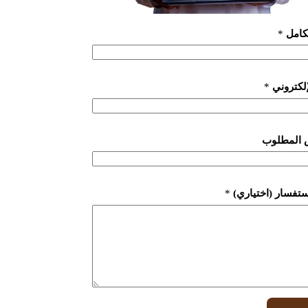
لكامل
*
لإلكتروني
*
 المطلوب
ستفسار (اختياري)
*