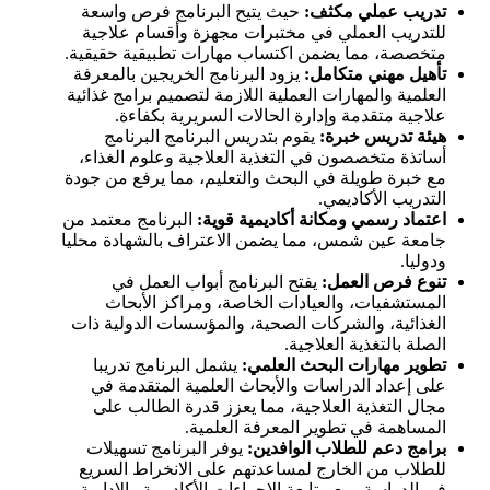
تدريب عملي مكثف:
حيث يتيح البرنامج فرص واسعة
للتدريب العملي في مختبرات مجهزة وأقسام علاجية
متخصصة، مما يضمن اكتساب مهارات تطبيقية حقيقية.
تأهيل مهني متكامل:
يزود البرنامج الخريجين بالمعرفة
العلمية والمهارات العملية اللازمة لتصميم برامج غذائية
علاجية متقدمة وإدارة الحالات السريرية بكفاءة.
هيئة تدريس خبرة:
يقوم بتدريس البرنامج البرنامج
أساتذة متخصصون في التغذية العلاجية وعلوم الغذاء،
مع خبرة طويلة في البحث والتعليم، مما يرفع من جودة
التدريب الأكاديمي.
اعتماد رسمي ومكانة أكاديمية قوية:
البرنامج معتمد من
جامعة عين شمس، مما يضمن الاعتراف بالشهادة محليا
ودوليا.
تنوع فرص العمل:
يفتح البرنامج أبواب العمل في
المستشفيات، والعيادات الخاصة، ومراكز الأبحاث
الغذائية، والشركات الصحية، والمؤسسات الدولية ذات
الصلة بالتغذية العلاجية.
تطوير مهارات البحث العلمي:
يشمل البرنامج تدريبا
على إعداد الدراسات والأبحاث العلمية المتقدمة في
مجال التغذية العلاجية، مما يعزز قدرة الطالب على
المساهمة في تطوير المعرفة العلمية.
برامج دعم للطلاب الوافدين:
يوفر البرنامج تسهيلات
للطلاب من الخارج لمساعدتهم على الانخراط السريع
في الدراسة، مع متابعة الإجراءات الأكاديمية والإدارية