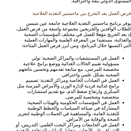
المستوى الدولي بثقة واحترافية.
فرص العمل بعد التخرج من ماجستير التغذية العلاجية
يوفر برنامج ماجستير التغذية العلاجية جامعة عين شمس
للطلاب الوافدين والخريجين مجموعة واسعة من فرص العمل،
إذ يعد الخريج مؤهلا للعمل في مختلف المؤسسات الصحية
والغذائية، مستفيدا من المعرفة العلمية والمهارات العملية
التي اكتسبها خلال البرنامج، ومن أبرز فرص العمل المتاحة:
العمل في المستشفيات والمراكز الصحية: تولي
مسؤولية تقييم الحالات الغذائية ووضع برامج علاجية
مخصصة للمرضى، مع متابعة تقدمهم وتحسين نتائجهم
الصحية بشكل علمي واحترافي.
العمل في العيادات الخاصة ومراكز التغذية: تصميم
برامج غذائية فردية لإدارة الوزن والأمراض المزمنة مثل
السكري وارتفاع ضغط الدم، مع تقديم استشارات
متخصصة وشخصية للمرضى.
العمل في المؤسسات الحكومية والهيئات الصحية:
المشاركة في صياغة السياسات والخطط الوطنية
للتغذية العامة، والمساهمة في الحملات الوطنية لتعزيز
الصحة والوقاية من الأمراض.
العمل في الجامعات ومراكز البحث العلمي: التدريس، أو
الإشراف على الأبحاث، وتحليل البيانات المتعلقة بالتغذية