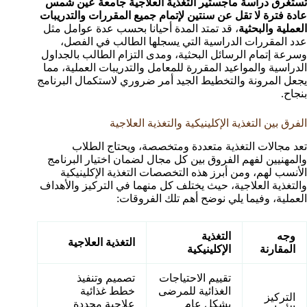
تستغرق دراسة ماجستير التغذية العلاجية جامعة عين شمس
عادة فترة لا تقل عن سنتين لإتمام جميع المقررات والتدريبات
العملية والبحثية
، قد تمتد المدة أحيانا بحسب عدة عوامل مثل
عدد المقررات الدراسية التي يسجلها الطالب في الفصل،
وسرعة إتمام الرسائل البحثية، ومدى التزام الطالب بالجداول
الدراسية والمواعيد المقررة للمعامل والتدريبات العملية، مما
يجعل المرونة والتخطيط الجيد أمر ضروري لاستكمال البرنامج
بنجاح.
الفرق بين التغذية الإكلينيكية والتغذية العلاجية
تعد مجالات التغذية متعددة ومتخصصة، ويحتاج الطلاب
والمهنيين لفهم الفروق بين كل مجال لضمان اختيار البرنامج
الأنسب لهم، ومن أبرز هذه التخصصات التغذية الإكلينيكية
والتغذية العلاجية، حيث يختلف كل منهما في التركيز والأهداف
العملية، وفيما يلي نوضح أهم تلك الفروقات:
وجه
التغذية
التغذية العلاجية
المقارنة
الإكلينيكية
تقييم الاحتياجات
تصميم وتنفيذ
الغذائية للمرضى
خطط غذائية
التركيز
بشكل عام
علاجية محددة