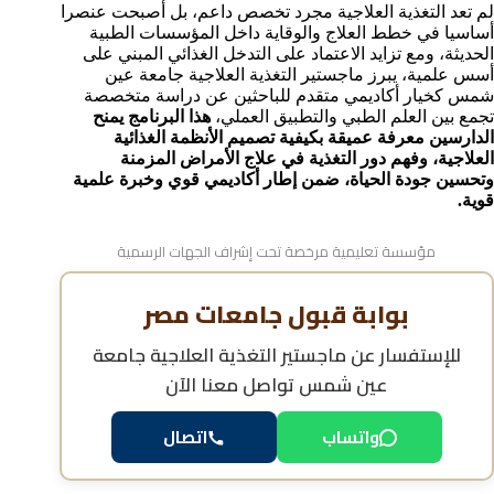
لم تعد التغذية العلاجية مجرد تخصص داعم، بل أصبحت عنصرا
مدة دراسة ماجستير التغذية العلاجية في جامعة عين شمس
أساسيا في خطط العلاج والوقاية داخل المؤسسات الطبية
الفرق بين التغذية الإكلينيكية والتغذية العلاجية
الحديثة، ومع تزايد الاعتماد على التدخل الغذائي المبني على
هل شهادة ماجستير التغذية العلاجية في جامعة عين شمس
أسس علمية، يبرز ماجستير التغذية العلاجية جامعة عين
معتمدة دوليًا؟
شمس كخيار أكاديمي متقدم للباحثين عن دراسة متخصصة
تجمع بين العلم الطبي والتطبيق العملي،
هذا البرنامج يمنح
فرص العمل بعد التخرج من ماجستير التغذية العلاجية
الدارسين معرفة عميقة بكيفية تصميم الأنظمة الغذائية
مواعيد التسجيل في ماجستير التغذية العلاجية بجامعة عين
العلاجية، وفهم دور التغذية في علاج الأمراض المزمنة
شمس
وتحسين جودة الحياة، ضمن إطار أكاديمي قوي وخبرة علمية
خطوات التسجيل في ماجستير التغذية العلاجية جامعة عين
قوية.
شمس
الأسئلة الشائعة حول ماجستير التغذية العلاجية جامعة عين
مؤسسة تعليمية مرخصة تحت إشراف الجهات الرسمية
شمس
بوابة قبول جامعات مصر
للإستفسار عن
ماجستير التغذية العلاجية جامعة
عين شمس
تواصل معنا الآن
واتساب
اتصال