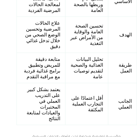
الأساسي
وربطها بالصحة
لمعالجة الحالات
العامة
المرضية الفردية
علاج الحالات
تحسين الصحة
المرضية وتحسين
العامة والوقاية
الهدف
الوضع الصحي من
من الأمراض عبر
خلال تدخل غذائي
التغذية
دقيق
تحليل البيانات
متابعة دقيقة
طريقة
الغذائية والصحية
للمريض وتطبيق
العمل
لتقديم توصيات
برامج غذائية فردية
عامة
مع مراقبة التقدم
يعتمد بشكل كبير
على التدريب
أقل اعتمادًا على
الجانب
العملي في
التجارب العملية
العملي
المختبرات
المكثفة
والعيادات لمتابعة
النتائج
مؤسسة تعليمية مرخصة تحت إشراف الجهات الرسمية