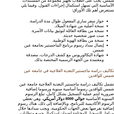
شمس، يجب على الطلاب تجهيز مجموعة من المستندات
الأساسية التي تسهل استكمال إجراءات القبول، وفيما يلي
نستعرض أهم تلك الأوراق:
جواز سفر ساري المفعول طوال مدة الدراسة.
نسخة أصلية من شهادة الميلاد.
نسخة من بطاقة العائلة لتوثيق بيانات الأسرة.
ست صور شخصية حديثة.
نسخة من بطاقة الهوية الوطنية.
إيصال سداد رسوم برنامج الماجستير بجامعة عين
شمس.
شهادة البكالوريوس مع كشف الدرجات، مصدقة
ومعتمدة من الجهة الرسمية المختصة بذلك.
تكاليف دراسة ماجستير التغذية العلاجية في جامعة عين
شمس للوافدين
تشمل تكاليف دراسة ماجستير التغذية العلاجية جامعة عين
شمس للوافدين رسوما أساسية سنوية ورسوما إضافية
ضرورية لتتم عملية التسجيل بشكل كامل، تبلغ الرسوم
السنوية الأساسية
حوالي 8000 دولار أمريكي
، وهي تغطي
الرسوم الأكاديمية للبرنامج، وبالإضافة إلى ذلك، هناك رسوم
إضافية تفرضها بعض الجهات الحكومية، ويجب سدادها خلال
مراحل التسجيل المختلفة لضمان استكمال جميع متطلبات