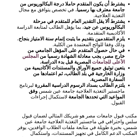
يشترط أن يكون المتقدم حاملا درجة البكالوريوس من
جامعة معترف بها رسميا
، في تخصص يتوافق مع مجال
التغذية العلاجية.
يشترط ألا يقل التقدير العام للمتقدم في مرحلة
البكالوريوس عن جيد
، بما يؤهل الطالب لمتابعة الدراسة
الأكاديمية المتقدمة.
يلزم المتقدمين بتقديم ما يثبت إتمام سنة الامتياز بنجاح
،
وذلك وفقا للوائح المعتمدة من الكلية.
في حال حصول المتقدم على المؤهل الجامعي من
خارج مصر، يجب معادلة الشهادة رسميا من
المجلس
الأعلى للجامعات
المصرية قبل بدء الدراسة.
يتعين توثيق جميع الأوراق والمستندات الأكاديمية من
وزارة الخارجية
في بلد الطالب، ثم اعتمادها من
السفارة المصرية.
يلتزم الطالب بسداد الرسوم الدراسية المقررة
لبرنامج
ماجستير التغذية العلاجية جامعة عين شمس
وفق
المواعيد التي تحددها الجامعة
لاستكمال إجراءات
القبول.
مكتب قبول جامعات مصر هو شريكك المثالي لضمان قبول
سلس واحترافي في ماجستير التغذية العلاجية جامعة عين
شمس، بخبرة طويلة في متابعة ملفات الطلاب الوافدين، يوفر
المكتب الدعم الكامل في تجهيز المستندات، واستكمال