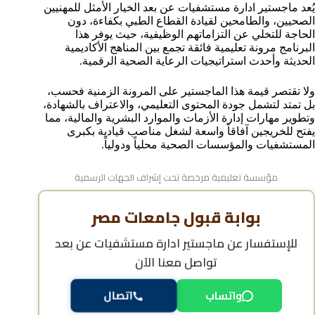
فرص العمل بعد ماجستير إدارة المستشفيات
يُعد ماجستير ادارة مستشفيات عن بعد الخيار الأمثل للمهنيين
خطوات ومواعيد التقديم علي ماجستير إدارة المستشفيات
الصحيين، والطامحين لقيادة القطاع الطبي بكفاءة، دون
عن بعد
الحاجة للتخلي عن التزاماتهم الوظيفية، حيث يوفر هذا
البرنامج مرونة تعليمية فائقة تجمع بين المناهج الأكاديمية
الأسئلة شائعة حول ماجستير إدارة المستشفيات عن بعد
الحديثة وأحدث استراتيجيات الرعاية الصحية الرقمية.
ولا تقتصر قيمة هذا الماجستير على المرونة الزمنية فحسب،
بل تمتد لتشمل جودة المحتوى التعليمي، والاعتراف بالشهادة،
وتطوير مهارات إدارة الأزمات والموارد البشرية والمالية، مما
يفتح للخريجين آفاقاً واسعة لشغل مناصب قيادية بكبرى
المستشفيات والمؤسسات الصحية محلياً ودولياً.
مؤسسة تعليمية مرخصة تحت إشراف الجهات الرسمية
بوابة قبول جامعات مصر
للإستفسار عن
ماجستير ادارة مستشفيات عن بعد
تواصل معنا الآن
واتساب
اتصال