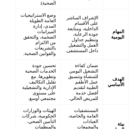
الصحية).
وضع الاستراتيجيات
الإشراف المباشر
العامة الطويلة
على الأقسام
المدى، إدارة
الداخلية، ومتابعة
المهام
الميزانيات
جودة الرعاية،
اليومية
الضخمة، والتحقق
وتنظيم جداول
من الالتزام
العمل والتشغيل
بالتشريعات
داخل المستشفى.
والقوانين الصحية.
ضمان كفاءة
تحسين جودة
التشغيل اليومي
الخدمات الصحية
للمنشأة وتنسيق
وتطويرها، مع
الهدف
عمل الأطقم
تقليل التكاليف
الأساسي
الطبية لتقديم
الإدارية والتشغيلية
أفضل خدمة
على مستوى
للمريض الحالي.
مجتمعي أوسع.
المستشفيات
الهيئات والوزارات
العامة والخاصة،
الحكومية، شركات
العيادات
التأمين الصحي،
بيئة
والمجمعات
والمنظمات