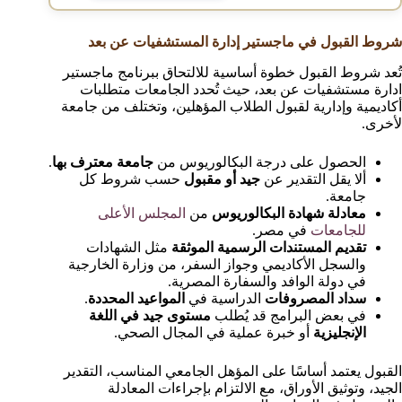
شروط القبول في ماجستير إدارة المستشفيات عن بعد
تُعد شروط القبول خطوة أساسية للالتحاق ببرنامج ماجستير
ادارة مستشفيات عن بعد، حيث تُحدد الجامعات متطلبات
أكاديمية وإدارية لقبول الطلاب المؤهلين، وتختلف من جامعة
لأخرى.
الحصول على درجة البكالوريوس من
جامعة معترف بها
.
ألا يقل التقدير عن
جيد أو مقبول
حسب شروط كل
جامعة.
معادلة شهادة البكالوريوس
من
المجلس الأعلى
للجامعات
في مصر.
تقديم المستندات الرسمية الموثقة
مثل الشهادات
والسجل الأكاديمي وجواز السفر، من وزارة الخارجية
في دولة الوافد والسفارة المصرية.
سداد المصروفات
الدراسية في
المواعيد المحددة
.
في بعض البرامج قد يُطلب
مستوى جيد في اللغة
الإنجليزية
أو خبرة عملية في المجال الصحي.
القبول يعتمد أساسًا على المؤهل الجامعي المناسب، التقدير
الجيد، وتوثيق الأوراق، مع الالتزام بإجراءات المعادلة