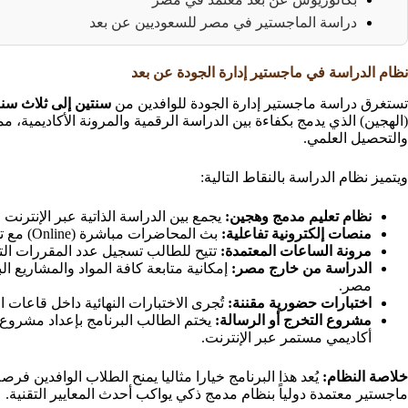
دراسة الماجستير في مصر للسعوديين عن بعد
نظام الدراسة في ماجستير إدارة الجودة عن بعد
تستغرق دراسة ماجستير إدارة الجودة للوافدين من
سنتين إلى ثلاث سن
(الهجين) الذي يدمج بكفاءة بين الدراسة الرقمية والمرونة الأكاديمية، م
والتحصيل العلمي.
ويتميز نظام الدراسة بالنقاط التالية:
نظام تعليم مدمج وهجين:
يجمع بين الدراسة الذاتية عبر الإنترنت
منصات إلكترونية تفاعلية:
بث المحاضرات مباشرة (Online) مع توفير نسخ مسجلة للعودة إليها في أي وقت.
مرونة الساعات المعتمدة:
تتيح للطالب تسجيل عدد المقررات ا
الدراسة من خارج مصر:
إمكانية متابعة كافة المواد والمشاريع ال
مصر.
اختبارات حضورية مقننة:
تُجرى الاختبارات النهائية داخل قاعات ال
مشروع التخرج أو الرسالة:
يختم الطالب البرنامج بإعداد مشروع 
أكاديمي مستمر عبر الإنترنت.
خلاصة النظام:
يُعد هذا البرنامج خيارا مثاليا يمنح الطلاب الوافدين ف
ماجستير معتمدة دولياً بنظام مدمج ذكي يواكب أحدث المعايير التقنية.