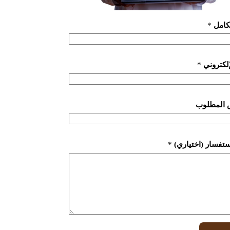
لكامل
*
لإلكتروني
*
 المطلوب
ستفسار (اختياري)
*