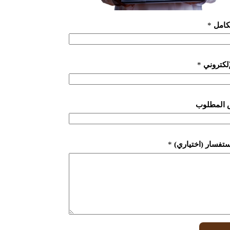
لكامل
*
لإلكتروني
*
 المطلوب
ستفسار (اختياري)
*