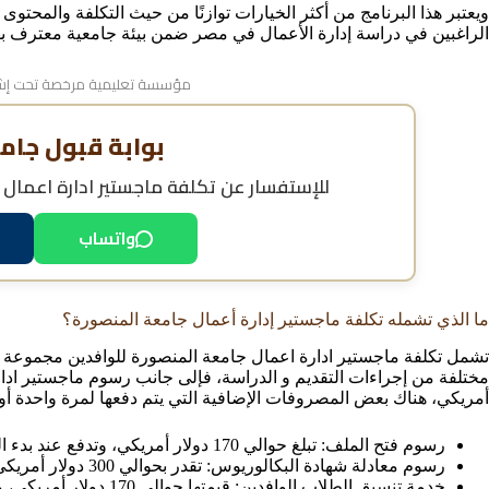
ويعتبر هذا البرنامج من أكثر الخيارات توازنًا من حيث التكلفة والمحت
الراغبين في دراسة إدارة الأعمال في مصر ضمن بيئة جامعية معترف بها رسم
مؤسسة تعليمية مرخصة تحت إشر
بوابة قبول جام
للإستفسار عن
تكلفة ماجستير ادارة اعمال
واتساب
ما الذي تشمله تكلفة ماجستير إدارة أعمال جامعة المنصورة؟
تشمل تكلفة ماجستير ادارة اعمال جامعة المنصورة للوافدين مجموعة م
أمريكي، هناك بعض المصروفات الإضافية التي يتم دفعها لمرة واحدة أو 
رسوم فتح الملف: تبلغ حوالي 170 دولار أمريكي، وتدفع عند بدء التقديم إلى الجامعة.
رسوم معادلة شهادة البكالوريوس: تقدر بحوالي 300 دولار أمريكي، ويتم سدادها قبل بداية الدراسة.
خدمة تنسيق الطلاب الوافدين: قيمتها حوالي 170 دولار أمريكي، وتسدد بعد الحصول على القبول المبدئي.