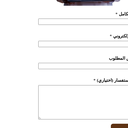
لكامل
*
لإلكتروني
*
 المطلوب
ستفسار (اختياري)
*