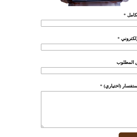
لكامل
*
لإلكتروني
*
 المطلوب
ستفسار (اختياري)
*