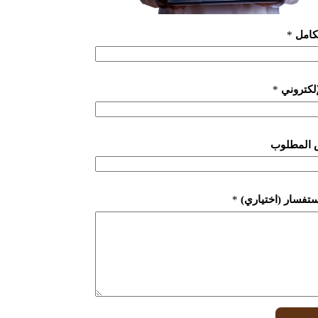
لكامل
*
لإلكتروني
*
 المطلوب
ستفسار (اختياري)
*