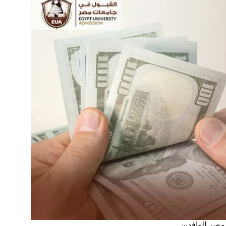
صر للوافدين