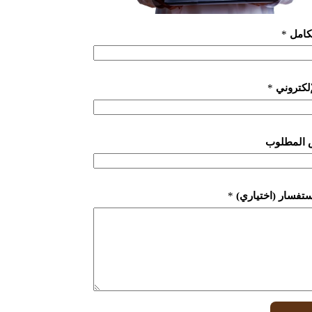
لكامل
*
لإلكتروني
*
 المطلوب
ستفسار (اختياري)
*