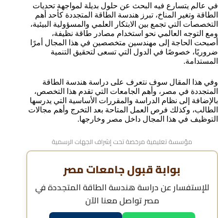
نظام الدراسة في هندسة الطاقة المتجددة في الجامعات
في عالم يتسارع فيه البحث عن حلول بديلة لمواجهة تحديات
المصرية
الطاقة وتغير المناخ، تبرز هندسة الطاقة المتجددة كأحد أهم
هل دراسة هندسة الطاقة المتجددة في مصر معترف بها
التخصصات التي تجمع بين الابتكار العلمي والمسؤولية البيئية،
دوليًا
ومع التوجه العالمي نحو استخدام مصادر طاقة نظيفة،
أصبحت الحاجة إلى مهندسين متخصصين في هذا المجال أمرًا
فرص العمل بعد التخرج من هندسة الطاقة المتجددة في
ضروريًا، خصوصًا في الدول التي تسعى لتحقيق التنمية
مصر
المستدامة.
مميزات دراسة هندسة الطاقة المتجددة للطلاب الوافدين
في مصر
وفي هذا المقال سوف نتعرف على دراسة هندسة الطاقة
الأسئلة الشائعة حول دراسة هندسة الطاقة المتجددة في
المتجددة في مصر، وأهم الجامعات التي تقدم هذا التخصص،
مصر
بالإضافة إلى نظام الدراسة والمقررات الأساسية التي يدرسها
الطالب، وكذلك فرص العمل المتاحة بعد التخرج وأهم مجالات
التوظيف في هذا المجال داخل مصر وخارجها.
مؤسسة تعليمية مرخصة تحت إشراف الجهات الرسمية
بوابة قبول جامعات مصر
للإستفسار عن
دراسة هندسة الطاقة المتجددة في
مصر
تواصل معنا الآن