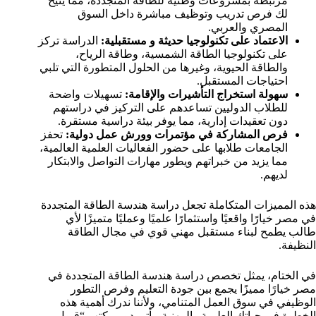
مرتبطة بمشروعات وطنية للطاقة المتجددة، مما يتيح
لك فرص تدريب وتوظيف مباشرة داخل السوق
المصري والعربي.
الاعتماد على تكنولوجيا حديثة و مستقبلية:
الدراسة تركز
على تكنولوجيا الطاقة الشمسية، وطاقة الرياح،
والطاقة الحيوية، وغيرها من الحلول المتطورة التي تلبي
احتياجات المستقبل.
سهولة استخراج التأشيرات والإقامة:
تسهيلات واضحة
للطلاب الدوليين تساعدهم على التركيز في دراستهم
دون تعقيدات إدارية، مما يوفر بيئة دراسية مستقرة.
فرص المشاركة في مؤتمرات وورش عمل دولية:
تحفز
الجامعات طلابها على حضور الفعاليات العلمية العالمية،
مما يزيد من خبراتهم ويطور مهارات التواصل والابتكار
لديهم.
هذه المميزات المتكاملة تجعل دراسة هندسة الطاقة المتجددة
في مصر خيارًا واقعيًا واستثمارًا علميًا وعمليًا متميزًا لأي
طالب يطمح لبناء مستقبل مهني قوي في مجال الطاقة
النظيفة.
في الختام، يمثل تخصص دراسة هندسة الطاقة المتجددة في
مصر خيارًا مميزًا يجمع بين جودة التعليم وفرص التطور
الوظيفي في سوق العمل المتنامي، ولأننا ندرك أهمية هذه
الخطوة في حياتك العلمية والمهنية، يأتي دور مكتب “قبول