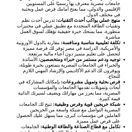
جامعات مصرية معترف بها رسميًا على المستويين
الإقليمي والدولي، مما يفتح أمامك فرص عمل وبحثية
في مختلف الدول.
منهج عملي يواكب أحدث التقنيات:
تدرس أحدث نظم
وتقنيات الطاقة المتجددة مع تطبيق عملي في مختبرات
متطورة، مما يمنحك خبرة حقيقية تؤهلك لسوق العمل
مباشرة.
تكلفة تعليمية مناسبة ومنافسة:
مقارنة بالدول الأوروبية
والأمريكية، الدراسة في مصر توفر لك فرصة مميزة
لتحصل على تعليم متميز دون أعباء مالية مرتفعة.
توجيه ودعم مستمر من خبراء ومتخصصين:
الأساتذة
والخبراء في الجامعات المصرية يتمتعون بخبرة طويلة،
ويوفرون لك الدعم الأكاديمي والإرشاد المهني اللازم
للنجاح.
فرص بحثية وتمويل مشروعات:
بإمكانك المشاركة في
أبحاث وتمويلات تقدمها الجامعات والمؤسسات
المصرية، مما يعزز من مهاراتك ويضيف لسيرتك الذاتية
قيمة كبيرة.
شبكة خريجين قوية وفرص وظيفية:
تتيح لك الجامعات
المصرية التواصل مع شبكة واسعة من الخريجين
العاملين في مؤسسات كبرى، مما يسهل عليك الحصول
على فرص عمل مميزة.
تكامل مع قطاع الصناعة والطاقة الوطنية:
الجامعات