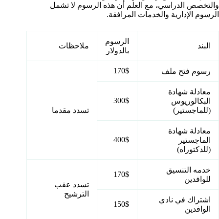
والتخصص الدراسي، مع العلم أن هذه الرسوم لا تشمل
الرسوم الإدارية والخدمات المرافقة.
الرسوم
البند
ملاحظات
بالدولار
170$
رسوم فتح ملف
معادلة شهادة
300$
البكالوريوس
(للماجستير)
تسدد مقدما
معادلة شهادة
400$
الماجستير
(للدكتوراه)
خدمه التنسيق
170$
للوافدين
تسدد عقب
الترشيح
اشتراك في نادي
150$
الوافدين