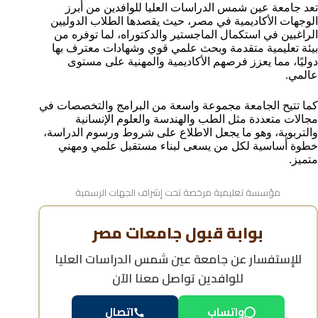
تعد جامعة عين شمس الدراسات العليا للوافدين من أبرز
هل جامعة عين شمس معترف بها دوليًا؟
الوجهات الأكاديمية في مصر، حيث يقصدها الطلاب الدوليين
أهم الكليات المتاحة للوافدين في جامعة عين شمس
الراغبين في استكمال الماجستير والدكتوراه، لما توفره من
أسئلة شائعة حول جامعة عين شمس الدراسات العليا
بيئة تعليمية متقدمة وبحث علمي قوي وشهادات معترف بها
للوافدين
دوليًا، مما يعزز فرصهم الأكاديمية والمهنية على مستوى
عالمي.
كما تتيح الجامعة مجموعة واسعة من البرامج والتخصصات في
مجالات متعددة مثل الطب والهندسة والعلوم الإنسانية
والتربوية، وهو ما يجعل الاطلاع على شروط ورسوم الدراسة،
خطوة أساسية لكل من يسعى لبناء مستقبل علمي ومهني
متميز.
مؤسسة تعليمية مرخصة تحت إشراف الجهات الرسمية
بوابة قبول جامعات مصر
للإستفسار عن
جامعة عين شمس الدراسات العليا
للوافدين
تواصل معنا الآن
واتساب
اتصال