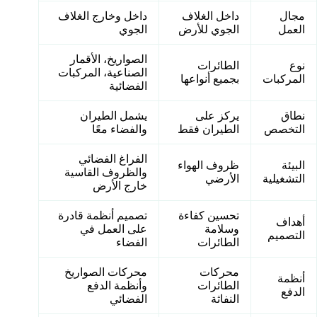
مجال
داخل الغلاف
داخل وخارج الغلاف
العمل
الجوي للأرض
الجوي
الصواريخ، الأقمار
نوع
الطائرات
الصناعية، المركبات
المركبات
بجميع أنواعها
الفضائية
نطاق
يركز على
يشمل الطيران
التخصص
الطيران فقط
والفضاء معًا
الفراغ الفضائي
البيئة
ظروف الهواء
والظروف القاسية
التشغيلية
الأرضي
خارج الأرض
تحسين كفاءة
تصميم أنظمة قادرة
أهداف
وسلامة
على العمل في
التصميم
الطائرات
الفضاء
محركات
محركات الصواريخ
أنظمة
الطائرات
وأنظمة الدفع
الدفع
النفاثة
الفضائي