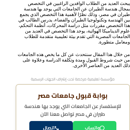
يبحث العديد من الطلاب الوافدين الراغبين في التخصص
طيران في مصر
بمجال هندسة الطيران عن الجامعات التي يوجد بها هندسة
الفرق بين هندسة الطيران وهندسة الفضاء
طيران في مصر، وذلك نظرًا لأهمية هذا التخصص الذي يجمع
مجالات العمل المتاحة لخريجي هندسة الطيران
بين الهندسة وتكنولوجيا الطيران والفضاء، يدرس الطالب في
أقسام وتخصصات هندسة الطيران في الجامعات المصرية
هذا التخصص مقررات مثل دراسة المحركات، أنظمة التحكم،
علوم الديناميكا الهوائية، يوجد هذا التخصص في العديد من
أهم المواد التي يدرسها طلاب هندسة الطيران
الجامعات المصرية التي تقدم بيئة تعليمية متقدمة للطلاب
أهم المهارات التقنية التي يحتاجها مهندس الطيران
ومعامل متطورة.
دور الذكاء الاصطناعي في تطوير هندسة الطيران
أحدث تخصصات هندسة الطيران المطلوبة عالميًا
من خلال هذا المقال سنتحدث عن كل ما يخص هذه الجامعات
الأسئلة الشائعة حول الجامعات التي يوجد بها هندسة
من حيث شروط القبول ومدة وتكلفة الدراسة وعلاوة على
طيران في مصر
ذلك العديد من العناصر الأخرى.
مؤسسة تعليمية مرخصة تحت إشراف الجهات الرسمية
بوابة قبول جامعات مصر
للإستفسار عن
الجامعات التي يوجد بها هندسة
طيران في مصر
تواصل معنا الآن
واتساب
اتصال