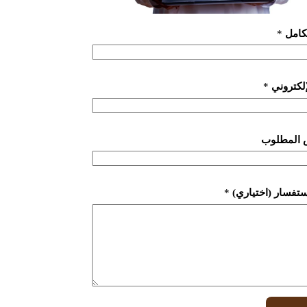
لكامل
*
لإلكتروني
*
 المطلوب
ستفسار (اختياري)
*