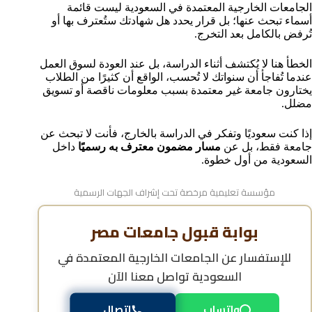
خطوات التحقق من اعتماد جامعة قبل التقديم
الجامعات الخارجية المعتمدة في السعودية ليست قائمة
أخطاء شائعة عند اختيار جامعة غير معتمدة
أسماء تبحث عنها؛ بل قرار يحدد هل شهادتك ستُعترف بها أو
تُرفض بالكامل بعد التخرج.
أفضل الجامعات المصرية المعترف بها في السعودية
هل الجامعات الأونلاين معتمدة في السعودية؟
الخطأ هنا لا يُكتشف أثناء الدراسة، بل عند العودة لسوق العمل
تأثير اعتماد الجامعة على فرص العمل في السعودية
عندما تُفاجأ أن سنواتك لا تُحسب، الواقع أن كثيرًا من الطلاب
خطوات ومواعيد التقديم علي الجامعات الخارجية المعتمدة
يختارون جامعة غير معتمدة بسبب معلومات ناقصة أو تسويق
في السعودية
مضلل.
الأسئلة الشائعة حول الجامعات الخارجية المعتمدة في
السعودية
إذا كنت سعوديًا وتفكر في الدراسة بالخارج، فأنت لا تبحث عن
جامعة فقط، بل عن
مسار مضمون معترف به رسميًا
داخل
السعودية من أول خطوة.
مؤسسة تعليمية مرخصة تحت إشراف الجهات الرسمية
بوابة قبول جامعات مصر
للإستفسار عن
الجامعات الخارجية المعتمدة في
السعودية
تواصل معنا الآن
واتساب
اتصال