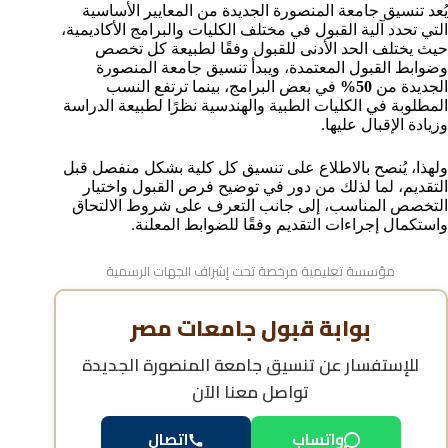
التخصصات الأعلى تنسيقًا في جامعة المنصورة الجديدة
يُعد تنسيق جامعة المنصورة الجديدة من المعايير الأساسية
مقارنة تنسيق جامعة المنصورة الجديدة بالجامعات الأهلية
التي تحدد آلية القبول في مختلف الكليات والبرامج الأكاديمية،
الأخرى
حيث يختلف الحد الأدنى للقبول وفقًا لطبيعة كل تخصص
وضوابط القبول المعتمدة، ويبدأ تنسيق جامعة المنصورة
نظام الدراسة والساعات المعتمدة بالجامعة
الجديدة من
50%
في بعض البرامج، بينما ترتفع النسب
مدة الدراسة في كليات جامعة المنصورة الجديدة للوافدين
المطلوبة في الكليات الطبية والهندسية نظرًا لطبيعة الدراسة
خطوات التسجيل بعد ظهور نتيجة التنسيق
وزيادة الإقبال عليها.
أبرز الأسئلة حول تنسيق جامعة المنصورة الجديدة
ولهذا، يُنصح بالاطلاع على تنسيق كل كلية بشكل منفصل قبل
التقديم، لما لذلك من دور في توضيح فرص القبول واختيار
التخصص المناسب، إلى جانب التعرف على شروط الالتحاق
واستكمال إجراءات التقديم وفقًا للضوابط المعلنة.
مؤسسة تعليمية مرخصة تحت إشراف الجهات الرسمية
بوابة قبول جامعات مصر
للإستفسار عن
تنسيق جامعة المنصورة الجديدة
تواصل معنا الآن
واتساب
اتصال