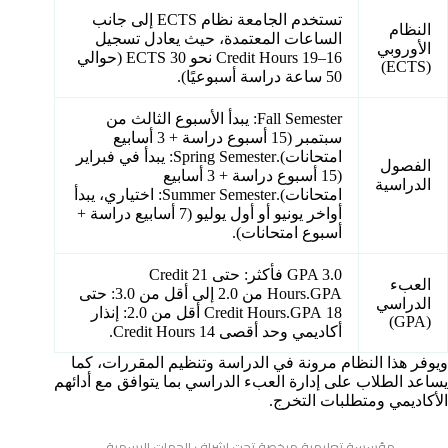
تستخدم الجامعة نظام ECTS إلى جانب
النظام
الساعات المعتمدة، حيث يعادل تسجيل
الأوروبي
16–19 Credit Hours نحو 30 ECTS (حوالي
(ECTS)
50 ساعة دراسة أسبوعيًا).
Fall Semester: يبدأ الأسبوع الثالث من
سبتمبر (15 أسبوع دراسة + 3 أسابيع
امتحانات).Spring Semester: يبدأ في فبراير
الفصول
(15 أسبوع دراسة + 3 أسابيع
الدراسية
امتحانات).Summer Semester: اختياري، يبدأ
أواخر يونيو أو أول يوليو (7 أسابيع دراسة +
أسبوع امتحانات).
GPA 3.0 فأكثر: حتى 21 Credit
العبء
Hours.GPA من 2.0 إلى أقل من 3.0: حتى
الدراسي
18 Credit Hours.GPA أقل من 2.0: إنذار
(GPA)
أكاديمي وحد أقصى 14 Credit Hours.
ويوفر هذا النظام مرونة في الدراسة وتنظيم المقررات، كما
يساعد الطلاب على إدارة العبء الدراسي بما يتوافق مع أدائهم
الأكاديمي ومتطلبات التخرج.
مؤسسة تعليمية مرخصة تحت إشراف الجهات الرسمية