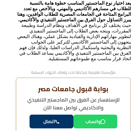
يعد اختيار نوع الماجستير المناسب خطوة هامة بالنسبة
أبرز الجامعات المصرية التي تقدم برامج الماجستير الأكاديمي
للطلاب في مسارهم الأكاديمي والمهني، وبالأخص مع تعدد
الأوراق المطلوبة للتقديم في برامج الماجستير التنفيذي
البرامج المتاحة في الجامعات المصرية للطلاب الوافدين، وهنا
للوافدين
يبرز التساؤل حول الفرق بين الماجستير التنفيذي والأكاديمي
،
الأوراق المطلوبة للتقديم في برامج الماجستير الأكاديمي
حيث يختلف كل برنامج في الأهداف ونظام الدراسة وطبيعة
مواعيد التقديم لبرامج الماجستير في مصر
المقررات، ويتجه بعض الطلاب إلى الماجستير التنفيذي
لتطوير مهاراتهم الإدارية والقيادية بشكل عملي، وهناك البعض
هل شهادات الماجستير التنفيذي والأكاديمي معترف بها
دوليًا؟
يتجهون إلى الماجستير الأكاديمي للتركيز على الجوانب
النظرية والبحثية واستكمال الدراسات العليا، ولذلك فإن فهم
خطوات التسجيل للدراسة في برامج الماجستير
الفرق بين الماجستير التنفيذي والأكاديمي يساعد الطلاب في
الأسئلة الشائعة حول الفرق بين الماجستير التنفيذي
اتخاذ قرار مناسب مع طموحاتهم المستقبلية.
والاكاديمي
مؤسسة تعليمية مرخصة تحت إشراف الجهات الرسمية
بوابة قبول جامعات مصر
للإستفسار عن
الفرق بين الماجستير التنفيذي
والاكاديمي
تواصل معنا الآن
واتساب
اتصال