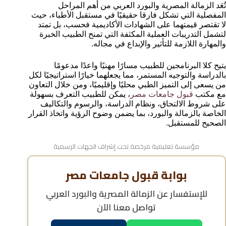
تُعَد الزمالة المصرية والبورد العربي من أهم المراحل
الأسئلة الشائعة حول الزمالة المصرية والبورد العربي
المفصلية التي تشكل فارقا حقيقيًا في مستقبل الأطباء، حيث
لا تقتصر قيمتهما على الشهادات الأكاديمية فحسب، بل تمتد
لتشمل التدريبات العملية المكثفة التي تمنح الطبيب الخبرة
والمهارة اللازمة للتأثير والإبداع في مجاله.
يتيح كلا البرنامجين للطبيب مسارًا مهنيًا واعدًا مدعومًا
بالدراسة والتوجيه المستمر، مما يجعلهما خيارًا استراتيجيًا لكل
من يسعى إلى التميز الطبي محليًا وإقليميًا، ومن خلال التعاون
مع مكتب
قبول جامعات مصر
، يمكن للطبيب التعرف بسهولة
على شروط الالتحاق، ونظام الدراسة، والرسوم والتكاليف
الخاصة بالزمالة والبورد، بما يضمن وضوح الرؤية واتخاذ القرار
الصحيح للمستقبل.
مؤسسة تعليمية مرخصة تحت إشراف الجهات الرسمية
بوابة قبول جامعات مصر
للإستفسار عن
الزمالة المصرية والبورد العربي
تواصل معنا الآن