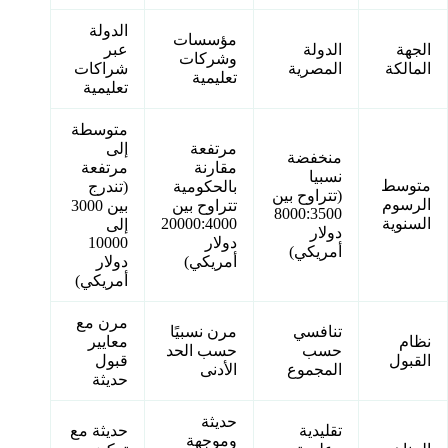
الدولة
مؤسسات
الجهة
الدولة
عبر
وشركات
المالكة
المصرية
شراكات
تعليمية
تعليمية
متوسطة
مرتفعة
إلى
منخفضة
مقارنة
مرتفعة
نسبيا
متوسط
بالحكومية
(تندرج
(تتراوح بين
الرسوم
تتراوح بين
بين 3000
8000:3500
السنوية
20000:4000
إلى
دولار
دولار
10000
أمريكي)
أمريكي)
دولار
أمريكي)
مرن مع
تنافسي
مرن نسبيًا
نظام
معايير
حسب
حسب الحد
القبول
قبول
المجموع
الأدنى
حديثة
حديثة
تقليدية
حديثة مع
وموجهة