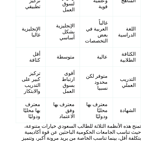
المناهج
وعلمية
تركيز
لسوق
قوية
تطبيقي
العمل
غالباً
الإنجليزية
اللغة
العربية في
الإنجليزية
بشكل
الدراسية
بعض
غالبا
أساسي
التخصصات
الكثافة
أقل
عالية
متوسطة
الطلابية
كثافة
أقوى
تركيز
متوفر لكن
التدريب
ارتباط
كبير على
محدود
العملي
بسوق
التدريب
نسبيا
العمل
والابتكار
معترف بها
معترف بها
معترف
الشهادة
محليًا
وفق
بها محليًا
ودوليًا
الاعتماد
ودوليًا
تمنح هذه الأنظمة الثلاثة للطالب السعودي خيارات متنوعة،
حيث تناسب الجامعات الحكومية الباحثين عن قوة أكاديمية
بتكلفة أقل، بينما تناسب الخاصة من يريد مرونة أكبر، وتتميز