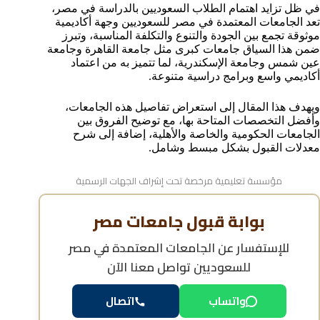
في ظل تزايد اهتمام الطلاب السعوديين بالدراسة في مصر،
تكاليف الدراسة والمعيشة للسعوديين في الجامعات
المصرية
تعد الجامعات المعتمدة في مصر للسعوديين وجهة أكاديمية
موثوقة تجمع بين الجودة والتنوع والتكلفة المناسبة، وتبرز
هل الجامعات المصرية المعتمدة تؤهل للعمل في
ضمن هذا السياق جامعات كبرى مثل جامعة القاهرة وجامعة
السعودية والخليج؟
عين شمس وجامعة الإسكندرية، لما تتميز به من اعتماد
معدل قبول الطلاب السعوديين في الجامعات المصرية
أكاديمي واسع وبرامج دراسية متنوعة.
المعتمدة
خطوات معادلة الشهادات المصرية في السعودية بعد التخرج
ويهدف هذا المقال إلى استعراض تفاصيل هذه الجامعات،
خطوات التقديم في الجامعات المعتمدة في مصر
وأفضل التخصصات المتاحة بها، مع توضيح الفروق بين
للسعوديين
الجامعات الحكومية والخاصة والأهلية، إضافة إلى شرح
الاعتراف الدولي بشهادات الجامعات المعتمدة في مصر
معدلات القبول بشكل مبسط وشامل.
للسعوديين
الأسئلة الشائعة حول الجامعات المعتمدة في مصر
مؤسسة تعليمية مرخصة تحت إشراف الجهات الرسمية
للسعوديين
بوابة قبول جامعات مصر
للإستفسار عن
الجامعات المعتمدة في مصر
للسعوديين
تواصل معنا الآن
واتساب
اتصال