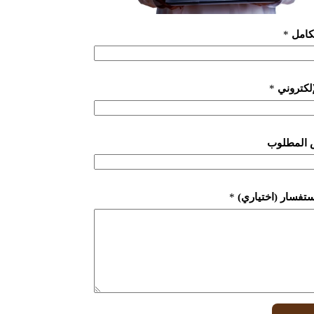
لكامل
*
لإلكتروني
*
 المطلوب
ستفسار (اختياري)
*