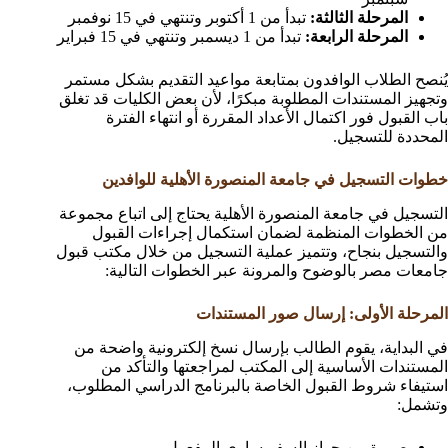
المرحلة الثالثة:
تبدأ من 1 أكتوبر وتنتهي في 15 نوفمبر
المرحلة الرابعة:
تبدأ من 1 ديسمبر وتنتهي في 15 فبراير
يُنصح الطلاب الوافدون بمتابعة مواعيد التقديم بشكل مستمر
وتجهيز المستندات المطلوبة مبكرًا، لأن بعض الكليات قد تغلق
باب القبول فور اكتمال الأعداد المقررة أو انتهاء الفترة
المحددة للتسجيل.
خطوات التسجيل في جامعة المنصورة الأهلية للوافدين
التسجيل في جامعة المنصورة الأهلية يحتاج إلى اتباع مجموعة
من الخطوات المنظمة لضمان استكمال إجراءات القبول
والتسجيل بنجاح، وتتميز عملية التسجيل من خلال مكتب قبول
جامعات مصر بالوضوح والمرونة عبر الخطوات التالية:
المرحلة الأولى: إرسال صور المستندات
في البداية، يقوم الطالب بإرسال نسخ إلكترونية واضحة من
المستندات الأساسية إلى المكتب لمراجعتها والتأكد من
استيفاء شروط القبول الخاصة بالبرنامج الدراسي المطلوب،
وتشمل:
صورة من جواز السفر ساري المفعول.