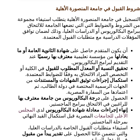
شروط القبول في جامعة المنصورة الأهلية
التسجيل في جامعة المنصورة الأهلية يتطلب استيفاء مجموعة
من الشروط والضوابط التي التي تضعها الجامعة للالتحاق
ببرامج البكالوريوس أو الدراسات العليا، وذلك لضمان توافق
المؤهلات الدراسية مع متطلبات القبول المعتمدة.
أن يكون المتقدم حاصل على
شهادة الثانوية العامة أو ما
يعادلها
من مؤسسة تعليمية
معترف بها رسميًا
عند
التقديم لبرامج البكالوريوس.
تحقيق النسبة أو المعدل المطلوب للقبول
في الكلية أو
التخصص المراد الالتحاق به وفقًا للضوابط المعتمدة.
استكمال إجراءات توثيق الشهادات والمستندات
من
الجهات الرسمية المختصة في دولة الطالب، ثم
اعتمادها من السفارة المصرية.
الحصول على
درجة البكالوريوس من جامعة معترف بها
للراغبين في الالتحاق ببرامج الماجستير.
إنهاء إجراءات معادلة شهادة البكالوريوس
لدى
المجلس
الأعلى للجامعات
المصرية قبل استكمال القيد النهائي
بمرحلة الماجستير.
استيفاء متطلبات القبول الخاصة بالدراسات العليا،
والتي تتضمن غالبًا الحصول على
تقدير يبدأ من مقبول
في المؤهل السابق.