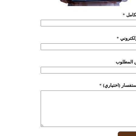
لكامل
*
لإلكتروني
*
 المطلوب
ستفسار (اختياري)
*