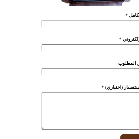
لكامل
*
لإلكتروني
*
 المطلوب
ستفسار (اختياري)
*