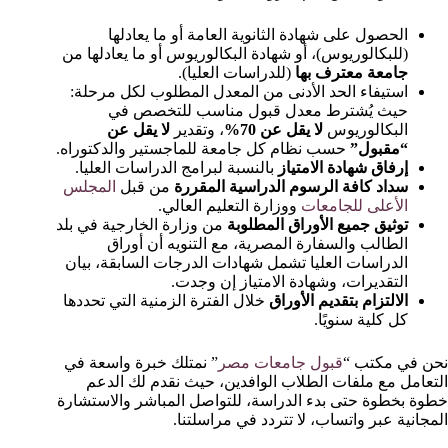
الحصول على شهادة الثانوية العامة أو ما يعادلها
(للبكالوريوس)، أو شهادة البكالوريوس أو ما يعادلها من
جامعة معترف بها
(للدراسات العليا).
استيفاء الحد الأدنى من المعدل المطلوب لكل مرحلة:
حيث يُشترط معدل قبول مناسب للتخصص في
البكالوريوس
لا يقل عن 70%
، وتقدير
لا يقل عن
“مقبول”
حسب نظام كل جامعة للماجستير والدكتوراه.
إرفاق شهادة الامتياز
بالنسبة لبرامج الدراسات العليا.
سداد كافة الرسوم الدراسية المقررة
من قبل
المجلس
الأعلى للجامعات
ووزارة التعليم العالي.
توثيق جميع الأوراق المطلوبة
من وزارة الخارجية في بلد
الطالب والسفارة المصرية، مع التنويه أن أوراق
الدراسات العليا تشمل شهادات الدرجات السابقة، بيان
التقديرات، وشهادة الامتياز إن وجدت.
الالتزام بتقديم الأوراق
خلال الفترة الزمنية التي تحددها
كل كلية سنويًا.
نحن في مكتب “
قبول جامعات مصر
” نمتلك خبرة واسعة في
التعامل مع ملفات الطلاب الوافدين، حيث نقدم لك الدعم
خطوة بخطوة حتى بدء الدراسة، للتواصل المباشر والاستشارة
المجانية عبر واتساب، لا تتردد في مراسلتنا.