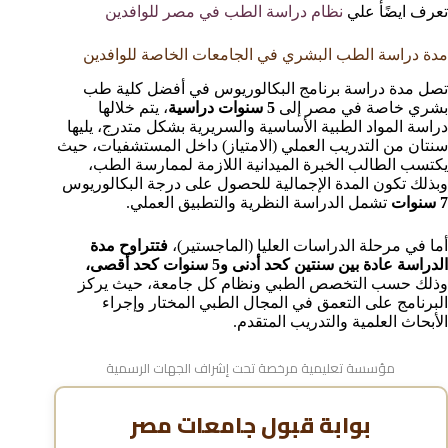
تعرف ايضًأ علي
نظام دراسة الطب في مصر للوافدين
مدة دراسة الطب البشري في الجامعات الخاصة للوافدين
تصل مدة دراسة برنامج البكالوريوس في أفضل كلية طب
بشري خاصة في مصر إلى
5 سنوات دراسية
، يتم خلالها
دراسة المواد الطبية الأساسية والسريرية بشكل متدرج، يليها
سنتان من التدريب العملي (الامتياز) داخل المستشفيات، حيث
يكتسب الطالب الخبرة الميدانية اللازمة لممارسة الطب،
وبذلك تكون المدة الإجمالية للحصول على درجة البكالوريوس
7 سنوات
تشمل الدراسة النظرية والتطبيق العملي.
أما في مرحلة الدراسات العليا (الماجستير)،
فتتراوح مدة
الدراسة عادة بين سنتين كحد أدنى و5 سنوات كحد أقصى،
وذلك حسب التخصص الطبي ونظام كل جامعة، حيث يركز
البرنامج على التعمق في المجال الطبي المختار وإجراء
الأبحاث العلمية والتدريب المتقدم.
مؤسسة تعليمية مرخصة تحت إشراف الجهات الرسمية
بوابة قبول جامعات مصر