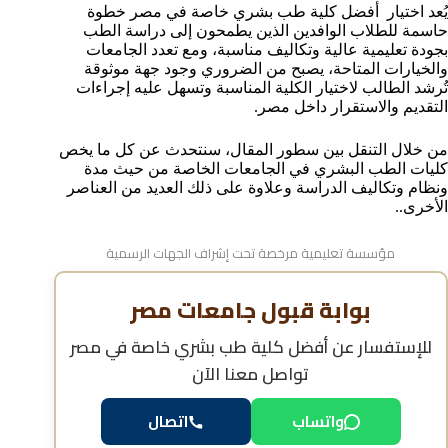
يُعد اختيار
أفضل كلية طب بشري خاصة في مصر خطوة
الأوراق المطلوبة لتقديم الطب الخاص للوافدين
حاسمة للطلاب الوافدين الذين يطمحون إلى دراسة الطب
نظام الدراسة والتدريب في الكليات الخاصة
بجودة تعليمية عالية وتكاليف مناسبة، ومع تعدد الجامعات
مدة دراسة الطب البشري في الجامعات الخاصة للوافدين
والخيارات المتاحة، يصبح من الضروري وجود جهة موثوقة
تُرشد الطالب لاختيار الكلية المناسبة وتسهل عليه إجراءات
فرص العمل المتاحة لخريجي الطب الخاص
التقديم والاستقرار داخل مصر.
خطوات التقديم في كليات الطب الخاصة
كيفية ضمان القبول في أفضل كلية طب بشري خاصة في
من خلال التنقل بين سطور المقال، سنتحدث عن كل ما يخص
مصر؟
كليات الطب البشري في الجامعات الخاصة من حيث مدة
الأسئلة الشائعة عن طب مصر الخاص
ونظام وتكاليف الدراسة وعلاوة على ذلك العديد من العناصر
الأخرى..
مؤسسة تعليمية مرخصة تحت إشراف الجهات الرسمية
بوابة قبول جامعات مصر
للإستفسار عن
أفضل كلية طب بشري خاصة في مصر
تواصل معنا الآن
واتساب
اتصال