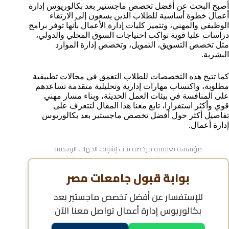
الأوراق المطلوبة للتقديم في ماجستير إدارة الأعمال
أصبح البحث عن أفضل تخصص ماجستير بعد بكالوريوس إدارة
والتخصصات المرتبطة به
أعمال خطوة أساسية للطلاب الذين يسعون إلى الارتقاء
تكاليف دراسة ماجستير إدارة الأعمال في الجامعات المصرية
الوظيفي والمهني، وتتميز كليات إدارة الأعمال بأنها توفر برامج
والعربية
دراسات عليا قوية تواكب احتياجات السوق المحلي والدولي،
مدة دراسة الماجستير بعد بكالوريوس إدارة أعمال
مثل تخصص التسويق، التمويل، وتخصص إدارة الموارد
البشرية.
هل يمكن دراسة ماجستير بعد بكالوريوس إدارة أعمال عن
بعد؟
كما تتيح هذه التخصصات للطلاب التعمق في مجالات تطبيقية
فرص العمل بعد الماجستير لخريجي إدارة الأعمال
مطلوبة، واكتساب مهارات إدارية وتحليلية متقدمة تساعدهم
مواعيد التقديم علي أفضل تخصص ماجستير بعد
على المنافسة في بيئات العمل الحديثة، وبناء مسار مهني
بكالوريوس إدارة أعمال
قوي وأكثر استقرارا، تابع معنا هذا المقال لتتعرف على
خطوات التسجيل في برامج الماجستير لخريجي إدارة الأعمال
تفاصيل أكثر حول أفضل تخصص ماجستير بعد بكالوريوس
الأسئلة الشائعة حول دراسة الماجستير بعد بكالوريوس
إدارة أعمال.
إدارة أعمال
مؤسسة تعليمية مرخصة تحت إشراف الجهات الرسمية
بوابة قبول جامعات مصر
للإستفسار عن
أفضل تخصص ماجستير بعد
بكالوريوس إدارة أعمال
تواصل معنا الآن