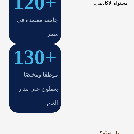
120
+
مستواه الأكاديمي.
جامعة معتمدة في
مصر
130
+
موظفًا ومختصًا
يعملون على مدار
العام
ماذا نقدّم؟