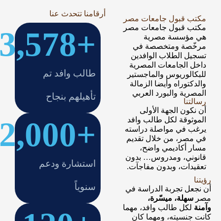
أرقامنا تتحدث عنا
مكتب قبول جامعات مصر
مكتب قبول جامعات مصر
3,578
+
هي مؤسسة مصرية
مرخّصة ومتخصصة في
تسجيل الطلاب الوافدين
داخل الجامعات المصرية
طالب وافد تم
للبكالوريوس والماجستير
والدكتوراه وأيضا الزمالة
المصرية والبورد العربي
تأهيلهم بنجاح
رسالتنا
أن نكون الجهة الأولى
الموثوقة لكل طالب وافد
2,000
+
يرغب في مواصلة دراسته
في مصر، من خلال تقديم
مسار أكاديمي واضح،
قانوني، ومدروس… بدون
استشارة ودعم
تعقيدات، وبدون مفاجآت.
رؤيتنا
سنوياً
أن نجعل تجربة الدراسة في
مصر
سهلة، ميسّرة،
وآمنة
لكل طالب وافد، مهما
كانت جنسيته، ومهما كان