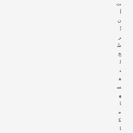
ت
أ
ن
تُ
ر
سّ
خ
ل
ن
ف
س
ه
ا
م
ك
ا