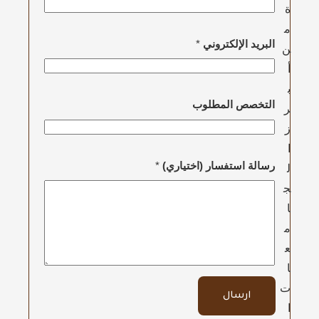
ة
م
البريد الإلكتروني
*
ن
أ
ب
التخصص المطلوب
ر
ز
ا
رسالة استفسار (اختياري)
*
ل
ج
ا
م
ع
ا
ت
ارسال
ا