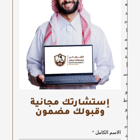
ع
د
ج
ا
م
ع
ة
أ
س
ي
و
ط
إستشارتك مجانية
و
وقبولك مضمون
ا
ح
الاسم الكامل
*
د