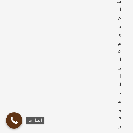
س
ا
ع
د
ه
م
ع
ل
ى
ا
ل
ن
م
و
ف
اتصل بنا
ي